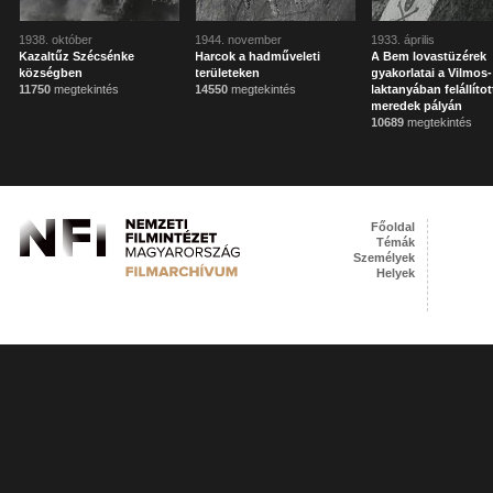
1938. október
1944. november
1933. április
Kazaltűz Szécsénke
Harcok a hadműveleti
A Bem lovastüzérek
községben
területeken
gyakorlatai a Vilmos-
11750
megtekintés
14550
megtekintés
laktanyában felállítot
meredek pályán
10689
megtekintés
Főoldal
Témák
Személyek
Helyek