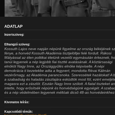
ADATLAP
Inzertszöveg:
Elhangzó szöveg:
Kossuth Lajos neve napján népünk figyelme az ország békéjének 
fénye, a honvéd Kossuth Akadémia tisztjelöltjei felé fordult. Rákosi
Mátyással az élen politikai életünk vezetői egymásután érkeznek, h
tanúi legyenek a nép legjobb fiai tisztté avatásának. A köztársasági
elnököt Nagy Imre, az Országgyűlés elnöke képviselte. A népi
demokrácia ti kezetekbe adta a fegyvert, mondotta Révai Kálmán
vezérőrnagy, az Akadémia parancsnoka. Szeressétek hazátokat! A 
a szabadság és haladás zászlajára esküdtök most föl, ezért emeljét
magasra ezt a zászlót. Ezután Nagy Imre szólott. A fiatal tiszteket ar
intette, hogy erősítsék népünk és honvédségünk egységét. A szaba
és a nép védelmében legyenek méltóak dicső 48-as honvédeinkhez
Kivonatos leírás:
Kapcsolódó témák: