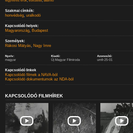
fegyveres erők
,
eskütétel
,
államfő
Szakmai címkék:
honvédség
,
uralkodó
Kapcsolódó helyek:
Magyarország
,
Budapest
Személyek:
Rákosi Mátyás
,
Nagy Imre
Nyelv:
Kiadó:
Azonosító:
magyar
Új Magyar Filmiroda
umfi-25-01
Kapcsolódó linkek
Kapcsolódó filmek a NAVA-ból
Kapcsolódó dokumentumok az NDA-ból
KAPCSOLÓDÓ FILMHÍREK