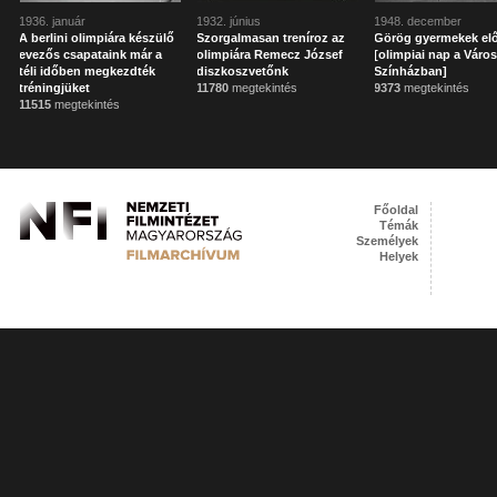
1936. január
1932. június
1948. december
A berlini olimpiára készülő
Szorgalmasan treníroz az
Görög gyermekek el
evezős csapataink már a
olimpiára Remecz József
[olimpiai nap a Város
téli időben megkezdték
diszkoszvetőnk
Színházban]
tréningjüket
11780
megtekintés
9373
megtekintés
11515
megtekintés
Főoldal
Témák
Személyek
Helyek