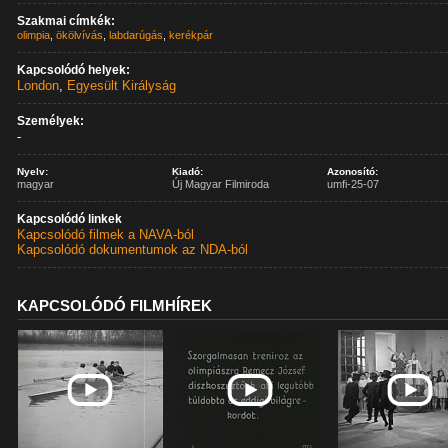
Szakmai címkék:
olimpia
,
ökölvívás
,
labdarúgás
,
kerékpár
Kapcsolódó helyek:
London
,
Egyesült Királyság
Személyek:
-
Nyelv:
Kiadó:
Azonosító:
magyar
Új Magyar Filmiroda
umfi-25-07
Kapcsolódó linkek
Kapcsolódó filmek a NAVA-ból
Kapcsolódó dokumentumok az NDA-ból
KAPCSOLÓDÓ FILMHÍREK