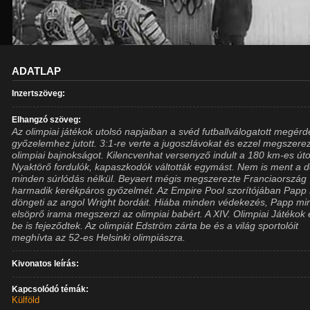
ADATLAP
Inzertszöveg:
Elhangzó szöveg:
Az olimpiai játékok utolsó napjaiban a svéd futballválogatott megér
győzelemhez jutott. 3:1-re verte a jugoszlávokat és ezzel megszere
olimpiai bajnokságot. Kilencvenhat versenyző indult a 180 km-es út
Nyaktörő fordulók, kapaszkodók váltották egymást. Nem is ment a 
minden súrlódás nélkül. Beyaert mégis megszerezte Franciaország
harmadik kerékpáros győzelmét. Az Empire Pool szorítójában Papp 
döngeti az angol Wright bordáit. Hiába minden védekezés, Papp mi
elsöprő irama megszerzi az olimpiai babért. A XIV. Olimpiai Játékok 
be is fejeződtek. Az olimpiát Edström zárta be és a világ sportolóit
meghívta az 52-es Helsinki olimpiászra.
Kivonatos leírás:
Kapcsolódó témák:
Külföld