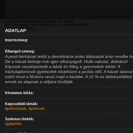
Ennek a híradóeseménynek sajnos nem maradt
fenn filmanyaga. Címe, témája csak a korabeli forrásokból
volt rekonstruálható.
ADATLAP
Inzertszöveg:
Elhangzó szöveg:
A pesti bérházak tetőit a demokrácia óriási áldozatok árán rendbe h
De a házak belseje már igen elhanyagolt. Hulló vakolat, düledező
folyosók veszélyeztetik a lakók és főleg a gyermekek életét. A
háztulajdonosok igyekeztek elzárkózni a javítás elől. A házak tataro
ezért most a főváros veszi majd a kezébe. A 15 %-os lakbérpótlékot
ennek az alapnak a céljaira fordítják.
Kivonatos leírás:
Kapcsolódó témák:
építkezések
,
építészet
Szakmai címkék:
újjáépítés