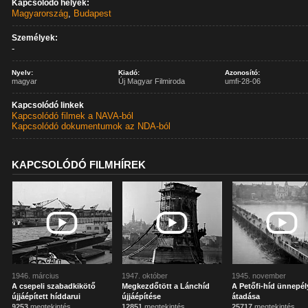
Kapcsolódó helyek:
Magyarország
,
Budapest
Személyek:
-
Nyelv:
Kiadó:
Azonosító:
magyar
Új Magyar Filmiroda
umfi-28-06
Kapcsolódó linkek
Kapcsolódó filmek a NAVA-ból
Kapcsolódó dokumentumok az NDA-ból
KAPCSOLÓDÓ FILMHÍREK
1946. március
1947. október
1945. november
A csepeli szabadkikötő
Megkezdőtött a Lánchíd
A Petőfi-híd ünnepél
újjáépített híddarui
újjáépítése
átadása
9253
megtekintés
12851
megtekintés
25717
megtekintés