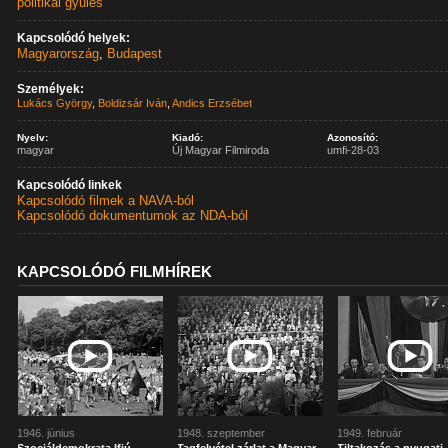
politikai gyűlés
Kapcsolódó helyek:
Magyarország
,
Budapest
Személyek:
Lukács György
,
Boldizsár Iván
,
Andics Erzsébet
Nyelv:
Kiadó:
Azonosító:
magyar
Új Magyar Filmiroda
umfi-28-03
Kapcsolódó linkek
Kapcsolódó filmek a NAVA-ból
Kapcsolódó dokumentumok az NDA-ból
KAPCSOLÓDÓ FILMHÍREK
1946. június
1948. szeptember
1949. február