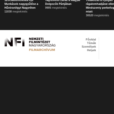
Szociáldemokrata Ifjú
Tagfelvétel zárlat a Magyar
Tiltakozás a nyugati
Munkások nagygyűlése a
Dolgozók Pártjában
rágalomhadjárat elle
Hűvösvölgyi Nagyréten
9905
megtekintés
Mindszenty perbefo
11838
megtekintés
miatt
30520
megtekintés
Főoldal
Témák
Személyek
Helyek