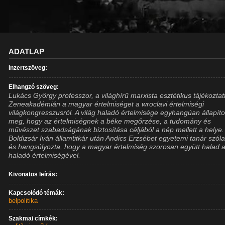
ADATLAP
Inzertszöveg:
Elhangzó szöveg:
Lukács György professzor, a világhírű marxista esztétikus tájékoztat
Zeneakadémián a magyar értelmiséget a wroclavi értelmiségi
világkongresszusról. A világ haladó értelmisége egyhangúan állapíto
meg, hogy az értelmiségnek a béke megőrzése, a tudomány és
művészet szabadságának biztosítása céljából a nép mellett a helye.
Boldizsár Iván államtitkár után Andics Erzsébet egyetemi tanár szólal
és hangsúlyozta, hogy a magyar értelmiség szorosan együtt halad a
haladó értelmiségével.
Kivonatos leírás:
Kapcsolódó témák:
belpolitika
Szakmai címkék: