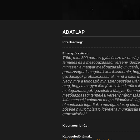
ADATLAP
Inzertszöveg:
Elhangzó szöveg:
Több, mint 300 paraszt gyűlt össze az ország
termelés és a mezőgazdasági verseny időszer
miniszter, a magyar mezőgazdaság új útjáról, 
parasztságnak magának kell felismernie, hog
gazdaságok próbálkozásainál, mind a saját m
Nagy Imre a földosztó miniszter beszéde után
meg, hogy a magyar föld jó kezekbe került a f
mintagazdaságok igazolják a Magyar Kommunis
mezőgazdasági termelési verseny háromszáz 
kitüntetéssel jutalmazta meg a földművelésüg
élmunkások fogadták a mezőgazdaság élmunk
bősége nyújtott bíztató ígéretet a munkássá
gépesítésénél.
Kivonatos leírás:
Kapcsolódó témák: