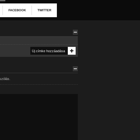
FACEBOOK
TWITTER
szólás.