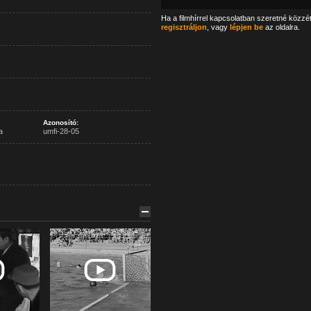
Ha a filmhírrel kapcsolatban szeretné közzé
regisztráljon
, vagy
lépjen be
az oldalra.
Azonosító:
a
umfi-28-05