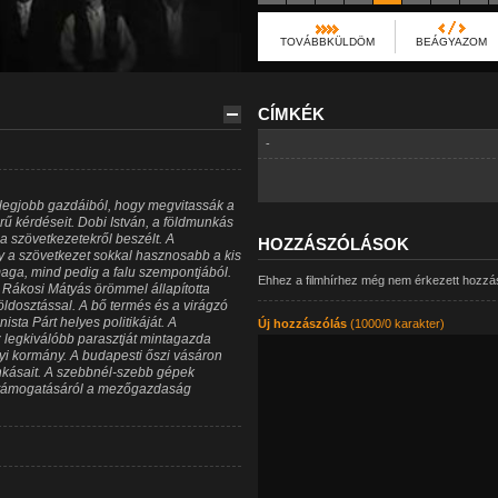
TOVÁBBKÜLDÖM
BEÁGYAZOM
CÍMKÉK
-
 legjobb gazdáiból, hogy megvitassák a
ű kérdéseit. Dobi István, a földmunkás
a szövetkezetekről beszélt. A
HOZZÁSZÓLÁSOK
y a szövetkezet sokkal hasznosabb a kis
aga, mind pedig a falu szempontjából.
Ehhez a filmhírhez még nem érkezett hozzá
 Rákosi Mátyás örömmel állapította
öldosztással. A bő termés és a virágzó
ta Párt helyes politikáját. A
Új hozzászólás
(1000/0 karakter)
legkiválóbb parasztját mintagazda
yi kormány. A budapesti őszi vásáron
ásait. A szebbnél-szebb gépek
g támogatásáról a mezőgazdaság