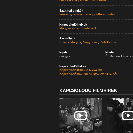
belpolitika
,
agrárium
,
földművelés
Szakmai címkék:
verseny
,
tervgazdaság
,
politikai gyűlés
Kapcsolódó helyek:
Magyarország
,
Budapest
Személyek:
Rákosi Mátyás
,
Nagy Imre
,
Dobi István
Nyelv:
Kiadó:
magyar
Új Magyar Filmirod
Kapcsolódó linkek
Kapcsolódó filmek a NAVA-ból
Kapcsolódó dokumentumok az NDA-ból
KAPCSOLÓDÓ FILMHÍREK