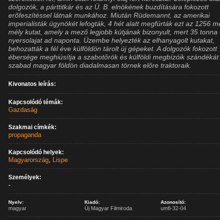
dolgozók, a párttitkár és az Ü. B. elnökének buzdítására fokozott
erőfeszítéssel látnak munkához. Miután Rüdemannt, az amerikai
imperialisták ügynökét lefogták, 4 hét alatt megfúrták ezt az 1256 m
mély kutat, amely a mező legjobb kútjának bizonyult, mert 35 tonna
nyersolajat ad naponta. Üzembe helyezték az elhanyagolt kutakat,
behozatták a fél éve külföldön tárolt új gépeket. A dolgozók fokozott
ébersége meghiúsítja a szabotőrök és külföldi megbízóik szándékát
szabad magyar földön diadalmasan törnek előre traktoraik.
Kivonatos leírás:
Kapcsolódó témák:
Gazdaság
Szakmai címkék:
propaganda
Kapcsolódó helyek:
Magyarország
,
Lispe
Személyek:
-
Nyelv:
Kiadó:
Azonosító:
magyar
Új Magyar Filmiroda
umfi-32-04