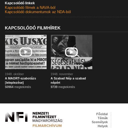
Kapcsolódó linkek
Kapcsolódó filmek a NAVA-ból
Kapcsolódó dokumentumok az NDA-ból
KAPCSOLÓDÓ FILMHÍREK
1948. október
1948. november
A MAORT-szabotázs
A Szabad Nép a szabad
[leleplezése]
népért
50964
megtekintés
9739
megtekintés
Főoldal
Témák
Személyek
Helyek