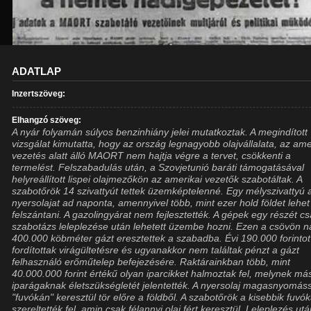
ADATLAP
Inzertszöveg:
Elhangzó szöveg:
A nyár folyamán súlyos benzinhiány jelei mutatkoztak. A megindított
vizsgálat kimutatta, hogy az ország legnagyobb olajvállalata, az ame
vezetés alatt álló MAORT nem hajtja végre a tervet, csökkenti a
termelést. Felszabadulás után, a Szovjetunió baráti támogatásával
helyreállított lispei olajmezőkön az amerikai vezetők szabotáltak. A
szabotőrök 14 szivattyút tettek üzemképtelenné. Egy mélyszivattyú 
nyersolajat ad naponta, amennyivel több, mint ezer hold földet lehet
felszántani. A gazolingyárat nem fejlesztették. A gépek egy részét c
szabotázs leleplezése után lehetett üzembe hozni. Ezen a csövön n
400.000 köbméter gázt eresztettek a szabadba. Évi 190.000 forintot
fordítottak virágültetésre és ugyanakkor nem találtak pénzt a gázt
felhasználó erőműtelep befejezésére. Raktárainkban több, mint
40.000.000 forint értékű olyan iparcikket halmoztak fel, melynek má
iparágaknak életszükségletét jelentették. A nyersolaj magasnyomás
"fuvókán" keresztül tör előre a földből. A szabotőrök a kisebbik fuvók
szereltették fel, amin csak félannyi olaj fért keresztül. Leleplezés ut