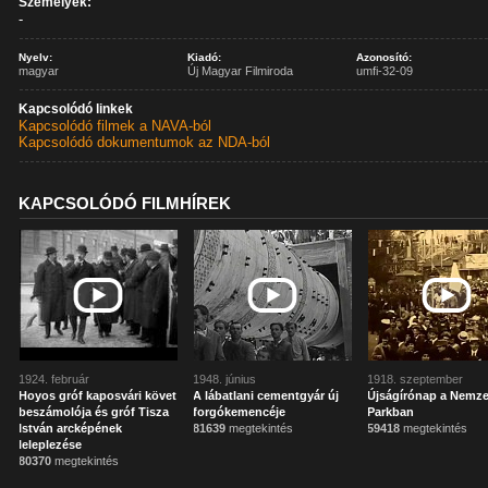
Személyek:
-
Nyelv:
Kiadó:
Azonosító:
magyar
Új Magyar Filmiroda
umfi-32-09
Kapcsolódó linkek
Kapcsolódó filmek a NAVA-ból
Kapcsolódó dokumentumok az NDA-ból
KAPCSOLÓDÓ FILMHÍREK
1924. február
1948. június
1918. szeptember
Hoyos gróf kaposvári követ
A lábatlani cementgyár új
Újságírónap a Nemze
beszámolója és gróf Tisza
forgókemencéje
Parkban
István arcképének
81639
megtekintés
59418
megtekintés
leleplezése
80370
megtekintés