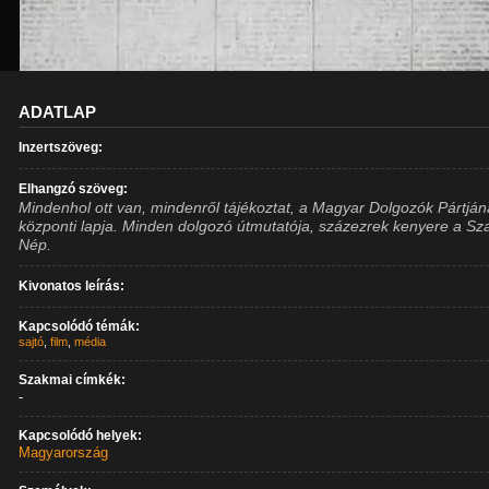
ADATLAP
Inzertszöveg:
Elhangzó szöveg:
Mindenhol ott van, mindenről tájékoztat, a Magyar Dolgozók Pártjá
központi lapja. Minden dolgozó útmutatója, százezrek kenyere a S
Nép.
Kivonatos leírás:
Kapcsolódó témák:
sajtó
,
film
,
média
Szakmai címkék:
-
Kapcsolódó helyek:
Magyarország