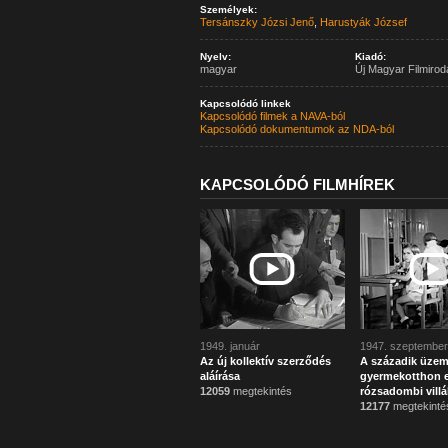
Személyek:
Tersánszky Józsi Jenő
,
Harustyák József
Nyelv:
Kiadó:
magyar
Új Magyar Filmirod
Kapcsolódó linkek
Kapcsolódó filmek a NAVA-ból
Kapcsolódó dokumentumok az NDA-ból
KAPCSOLÓDÓ FILMHÍREK
1949. január
1947. szeptember
Az új kollektív szerződés
A századik üzem
aláírása
gyermekotthon 
12059
megtekintés
rózsadombi vill
12177
megtekinté