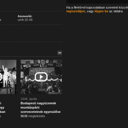
Ha a filmhírrel kapcsolatban szeretné közzé
regisztráljon
, vagy
lépjen be
az oldalra.
Azonosító:
a
umfi-32-06
1948. április
i
Budapesti nagyüzemek
egy
munkáspárti
ában
szervezeteinek egyesülése
s
9638
megtekintés