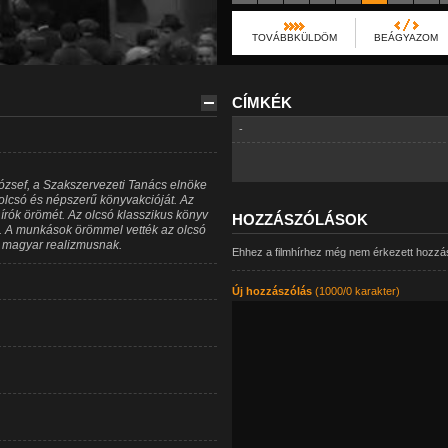
TOVÁBBKÜLDÖM
BEÁGYAZOM
CÍMKÉK
-
ózsef, a Szakszervezeti Tanács elnöke
olcsó és népszerű könyvakcióját. Az
 írók örömét. Az olcsó klasszikus könyv
HOZZÁSZÓLÁSOK
sét. A munkások örömmel vették az olcsó
j magyar realizmusnak.
Ehhez a filmhírhez még nem érkezett hozzá
Új hozzászólás
(1000/0 karakter)