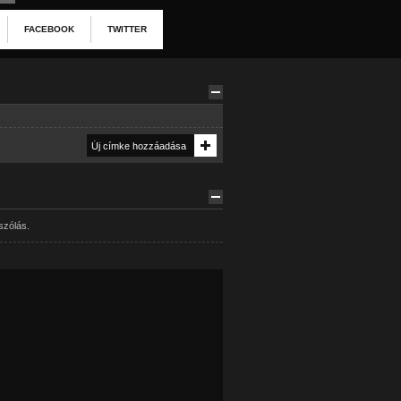
FACEBOOK
TWITTER
szólás.