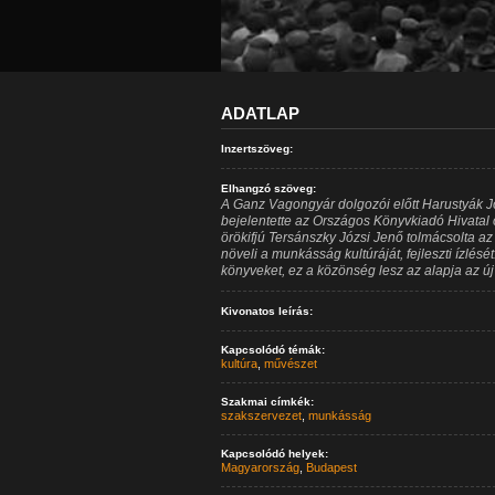
ADATLAP
Inzertszöveg:
Elhangzó szöveg:
A Ganz Vagongyár dolgozói előtt Harustyák J
bejelentette az Országos Könyvkiadó Hivatal 
örökifjú Tersánszky Józsi Jenő tolmácsolta az
növeli a munkásság kultúráját, fejleszti ízlé
könyveket, ez a közönség lesz az alapja az ú
Kivonatos leírás:
Kapcsolódó témák:
kultúra
,
művészet
Szakmai címkék:
szakszervezet
,
munkásság
Kapcsolódó helyek:
Magyarország
,
Budapest