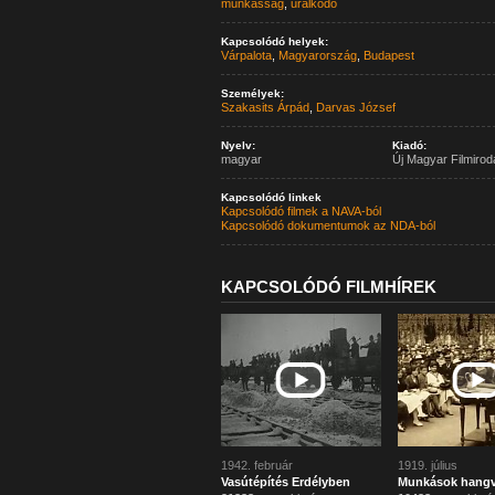
munkásság
,
uralkodó
Kapcsolódó helyek:
Várpalota
,
Magyarország
,
Budapest
Személyek:
Szakasits Árpád
,
Darvas József
Nyelv:
Kiadó:
magyar
Új Magyar Filmirod
Kapcsolódó linkek
Kapcsolódó filmek a NAVA-ból
Kapcsolódó dokumentumok az NDA-ból
KAPCSOLÓDÓ FILMHÍREK
1942. február
1919. július
Vasútépítés Erdélyben
Munkások hangv