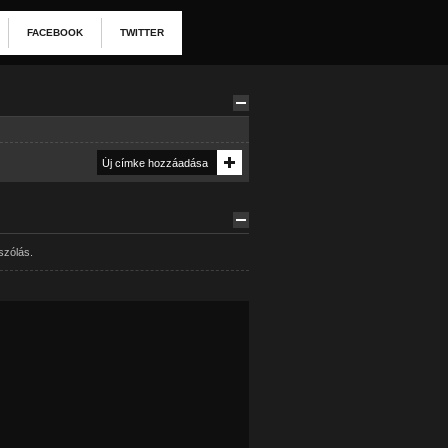
FACEBOOK
TWITTER
szólás.