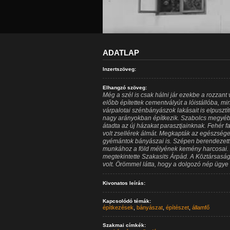
ADATLAP
Inzertszöveg:
Elhangzó szöveg:
Még a szél is csak hálni jár ezekbe a rozzant 
előbb építettek cementvályút a lóistállóba, mi
várpalotai szénbányászok lakásait is elpuszt
nagy arányokban építkezik. Szabolcs megyébe
átadta az új házakat parasztjainknak. Fehér fa
volt zsellérek álmát. Megkapták az egészséges
gyémántok bányászai is. Szépen berendezett 
munkához a föld mélyének kemény harcosai. 
megtekintette Szakasits Árpád. A Köztársasá
volt. Örömmel látta, hogy a dolgozó nép ügye
Kivonatos leírás:
Kapcsolódó témák:
építkezések
,
bányászat
,
építészet
,
államfő
Szakmai címkék: