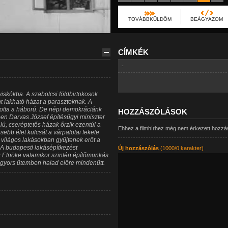
TOVÁBBKÜLDÖM
BEÁGYAZOM
CÍMKÉK
-
viskókba. A szabolcsi földbirtokosok
nt lakható házat a parasztoknak. A
ította a háború. De népi demokráciánk
HOZZÁSZÓLÁSOK
n Darvas József építésügyi miniszter
lú, cseréptetős házak őrzik ezentúl a
Ehhez a filmhírhez még nem érkezett hozzá
ebb élet kulcsát a várpalotai fekete
világos lakásokban gyűjtenek erőt a
A budapesti lakásépítkezést
Új hozzászólás
(1000/0 karakter)
g Elnöke valamikor szintén építőmunkás
 gyors ütemben halad előre mindenütt.