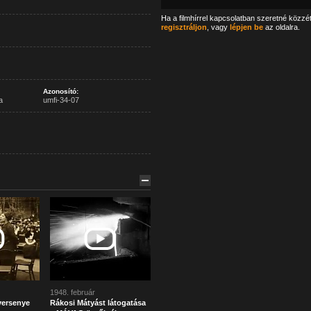
Ha a filmhírrel kapcsolatban szeretné közzé
regisztráljon
, vagy
lépjen be
az oldalra.
Azonosító:
a
umfi-34-07
1948. február
ersenye
Rákosi Mátyást látogatása