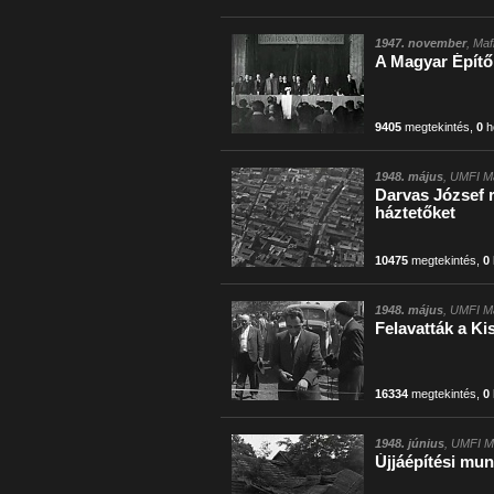
1947. november
, Maf
A Magyar Épít
9405
megtekintés
,
0
h
1948. május
, UMFI Ma
Darvas József r
háztetőket
10475
megtekintés
,
0
1948. május
, UMFI Ma
Felavatták a Ki
16334
megtekintés
,
0
1948. június
, UMFI M
Újjáépítési mun