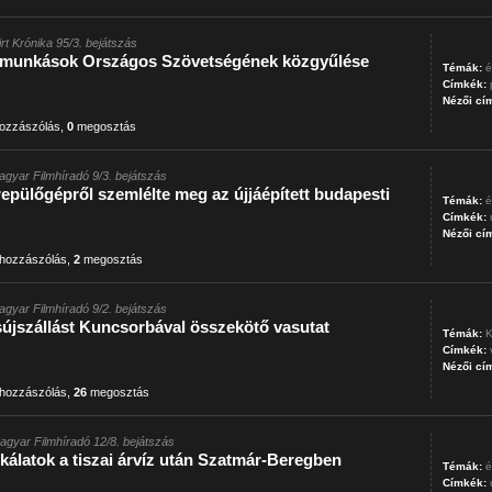
irt Krónika 95/3. bejátszás
őmunkások Országos Szövetségének közgyűlése
Témák:
é
Címkék:
Nézői cí
ozzászólás
,
0
megosztás
gyar Filmhíradó 9/3. bejátszás
epülőgépről szemlélte meg az újjáépített budapesti
Témák:
é
Címkék:
Nézői cí
hozzászólás
,
2
megosztás
gyar Filmhíradó 9/2. bejátszás
sújszállást Kuncsorbával összekötő vasutat
Témák:
K
Címkék:
Nézői cí
hozzászólás
,
26
megosztás
agyar Filmhíradó 12/8. bejátszás
kálatok a tiszai árvíz után Szatmár-Beregben
Témák:
é
Címkék: