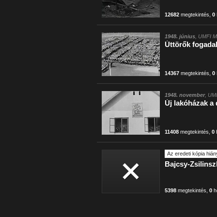
12682
megtekintés
,
0
1948. június
, UMFI M
Úttörők fogada
14367
megtekintés
,
0
1948. november
, UMF
Új lakóházak a
11408
megtekintés
,
0
Az eredeti kópia hián
Bajcsy-Zsilins
5398
megtekintés
,
0
h