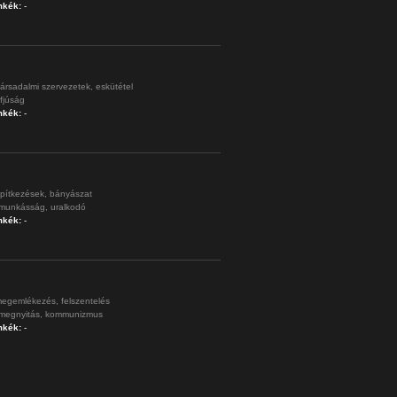
mkék:
-
ársadalmi szervezetek,
eskütétel
ifjúság
mkék:
-
pítkezések,
bányászat
munkásság,
uralkodó
mkék:
-
egemlékezés,
felszentelés
megnyitás,
kommunizmus
mkék:
-