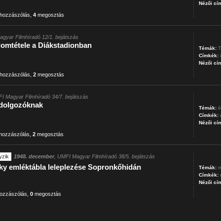
Nézői cí
hozzászólás
,
4
megosztás
agyar Filmhíradó 12/1. bejátszás
lomtétele a Diákstadionban
Témák:
T
Címkék:
Nézői cí
hozzászólás
,
2
megosztás
I Magyar Filmhíradó 34/7. bejátszás
 dolgozóknak
Témák:
é
Címkék:
Nézői cí
hozzászólás
,
2
megosztás
yzik
1948. december
, UMFI Magyar Filmhíradó 38/5. bejátszás
zky emléktábla leleplezése Sopronkőhidán
Témák:
m
Címkék:
Nézői cí
ozzászólás
,
0
megosztás