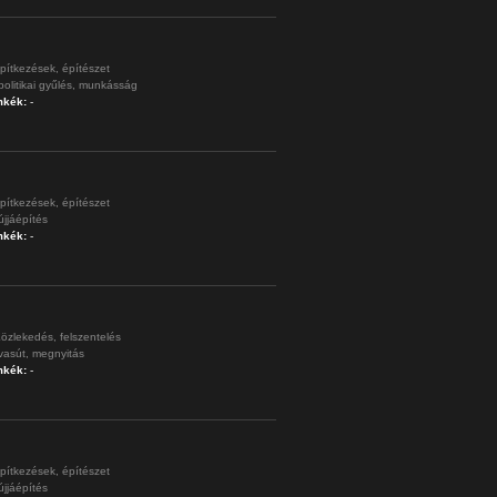
pítkezések,
építészet
politikai gyűlés,
munkásság
mkék:
-
pítkezések,
építészet
újjáépítés
mkék:
-
özlekedés,
felszentelés
vasút,
megnyitás
mkék:
-
pítkezések,
építészet
újjáépítés