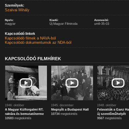
Személyek:
Szalvai Mihály
Nyelv:
Kiadó:
Azonosító:
magyar
Új Magyar Filmiroda
umfi-35-03
Kapcsolódó linkek
Kapcsolódó filmek a NAVA-ból
Kapcsolódó dokumentumok az NDA-ból
KAPCSOLÓDÓ FILMHÍREK
1946. október
1945. december
1948. október
A Magyar Külforgalmi RT.
Megnyílt a Budapest Hall
Felavatták a Ganz H
raktára és bemutatóterme
10734
megtekintés
új szerelőműhelyét
10583
megtekintés
9567
megtekintés