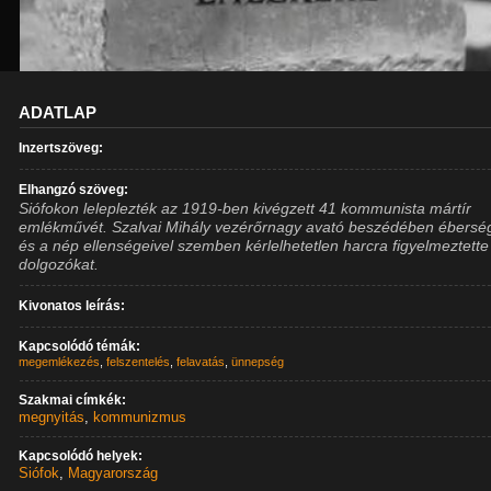
ADATLAP
Inzertszöveg:
Elhangzó szöveg:
Siófokon leleplezték az 1919-ben kivégzett 41 kommunista mártír
emlékművét. Szalvai Mihály vezérőrnagy avató beszédében ébersé
és a nép ellenségeivel szemben kérlelhetetlen harcra figyelmeztette
dolgozókat.
Kivonatos leírás:
Kapcsolódó témák:
megemlékezés
,
felszentelés
,
felavatás
,
ünnepség
Szakmai címkék:
megnyitás
,
kommunizmus
Kapcsolódó helyek:
Siófok
,
Magyarország