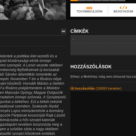
TOVÁBBKÜLDÖM
BEÁGYAZOM
CÍMKÉK
-
ntek a politikai élet vezetői és a
Árpád köztársasági elnök ünnepi
lmi szerepét. A Lenin vezette októberi
HOZZÁSZÓLÁSOK
 emberiség fejlődésének új korszakát
di Sándor államtitkár ismertette az
Ehhez a filmhírhez még nem érkezett hozzá
erepét. November 7-én a főváros népe
vjet hősökről. Horváth Márton a Gellért-
f a főváros polgármestere a Molotov
Új hozzászólás
(1000/0 karakter)
éren Marosán György, Magyar Dolgozók
 forradalom ünnepi szónoka. A Szovjetunió
águnkat a békéhez. Ezt a békét nekünk
madással szemben, Szakasits Árpád
innyés Lajos miniszterelnök a kormány
gozók Pártjának koszorúját Rajk László
 tolmácsolta a hős szovjet katonák
sgazdapárt nevében koszorúzta meg a
en a szívébe zárta a nagy októberi
abadító szovjet hősöknek emlékét.