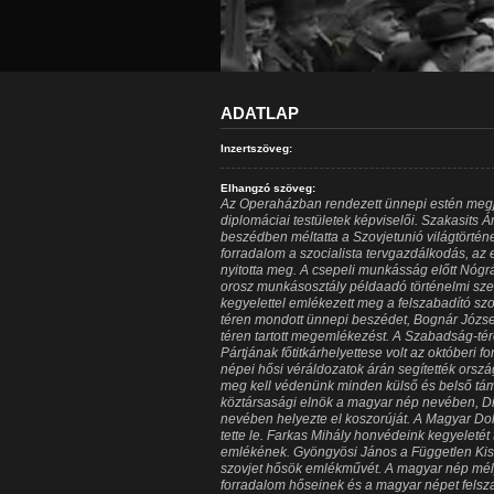
ADATLAP
Inzertszöveg:
Elhangzó szöveg:
Az Operaházban rendezett ünnepi estén megjele
diplomáciai testületek képviselői. Szakasits 
beszédben méltatta a Szovjetunió világtörténe
forradalom a szocialista tervgazdálkodás, az
nyitotta meg. A csepeli munkásság előtt Nógrá
orosz munkásosztály példaadó történelmi sz
kegyelettel emlékezett meg a felszabadító szo
téren mondott ünnepi beszédet, Bognár Józse
téren tartott megemlékezést. A Szabadság-t
Pártjának főtitkárhelyettese volt az októberi
népei hősi véráldozatok árán segítették orsz
meg kell védenünk minden külső és belső tá
köztársasági elnök a magyar nép nevében, D
nevében helyezte el koszorúját. A Magyar Dol
tette le. Farkas Mihály honvédeink kegyeletét
emlékének. Gyöngyösi János a Független Ki
szovjet hősök emlékművét. A magyar nép mély
forradalom hőseinek és a magyar népet felsz