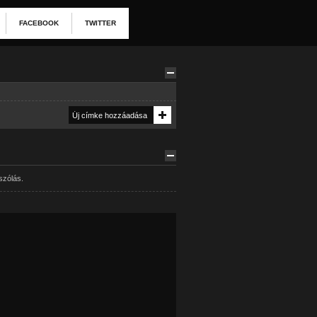
FACEBOOK
TWITTER
szólás.