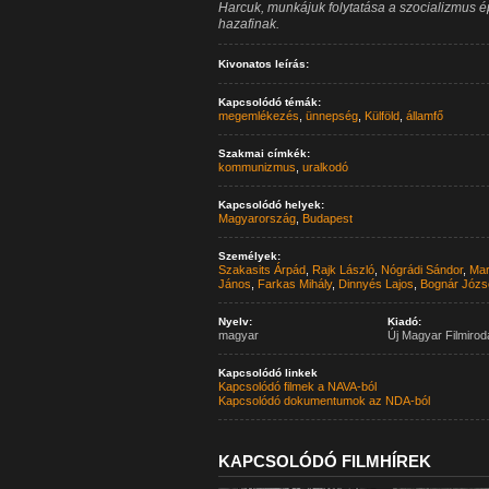
Harcuk, munkájuk folytatása a szocializmus é
hazafinak.
Kivonatos leírás:
Kapcsolódó témák:
megemlékezés
,
ünnepség
,
Külföld
,
államfő
Szakmai címkék:
kommunizmus
,
uralkodó
Kapcsolódó helyek:
Magyarország
,
Budapest
Személyek:
Szakasits Árpád
,
Rajk László
,
Nógrádi Sándor
,
Mar
János
,
Farkas Mihály
,
Dinnyés Lajos
,
Bognár Józs
Nyelv:
Kiadó:
magyar
Új Magyar Filmirod
Kapcsolódó linkek
Kapcsolódó filmek a NAVA-ból
Kapcsolódó dokumentumok az NDA-ból
KAPCSOLÓDÓ FILMHÍREK