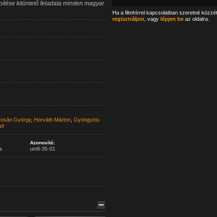
pítése kitüntető feladata minden magyar
Ha a filmhírrel kapcsolatban szeretné közzé
regisztráljon
, vagy
lépjen be
az oldalra.
osán György
,
Horváth Márton
,
Gyöngyösi
ef
Azonosító:
a
umfi-35-01