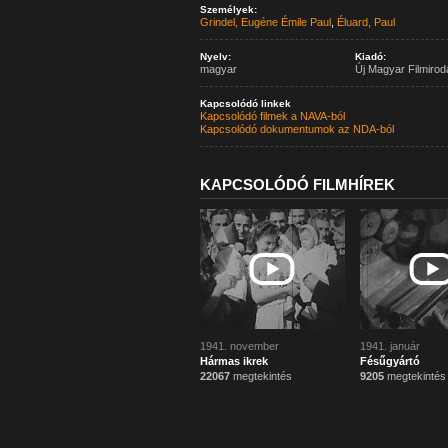
Személyek:
Grindel, Eugéne Émile Paul
,
Éluard, Paul
Nyelv:
Kiadó:
magyar
Új Magyar Filmirod
Kapcsolódó linkek
Kapcsolódó filmek a NAVA-ból
Kapcsolódó dokumentumok az NDA-ból
KAPCSOLÓDÓ FILMHÍREK
1941. november
1941. január
Hármas ikrek
Fésűgyártó
22067
megtekintés
9205
megtekintés