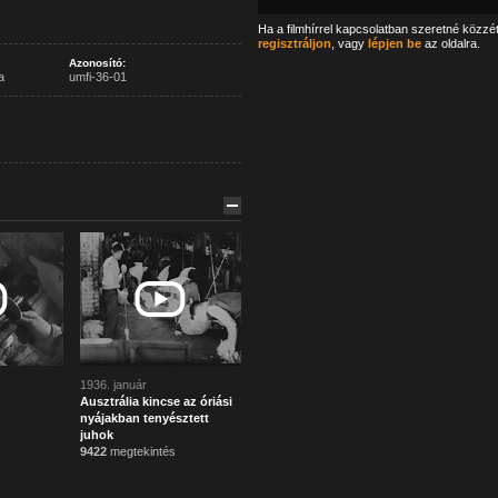
Ha a filmhírrel kapcsolatban szeretné közzé
regisztráljon
, vagy
lépjen be
az oldalra.
Azonosító:
a
umfi-36-01
1936. január
Ausztrália kincse az óriási
nyájakban tenyésztett
juhok
9422
megtekintés