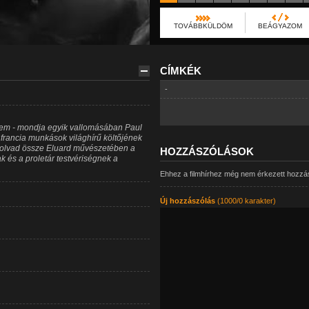
TOVÁBBKÜLDÖM
BEÁGYAZOM
CÍMKÉK
-
ssem - mondja egyik vallomásában Paul
s francia munkások világhírű költőjének
y olvad össze Eluard művészetében a
HOZZÁSZÓLÁSOK
k és a proletár testvériségnek a
Ehhez a filmhírhez még nem érkezett hozzá
Új hozzászólás
(1000/0 karakter)