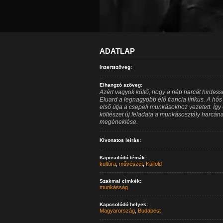
ADATLAP
Inzertszöveg:
Elhangzó szöveg:
Azért vagyok költő, hogy a nép harcát hirde
Eluard a legnagyobb élő francia lírikus. A hő
első útja a csepeli munkásokhoz vezetett. Íg
költészet új feladata a munkásosztály harcána
megéneklése.
Kivonatos leírás:
Kapcsolódó témák:
kultúra
,
művészet
,
Külföld
Szakmai címkék:
munkásság
Kapcsolódó helyek:
Magyarország
,
Budapest