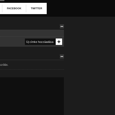
FACEBOOK
TWITTER
szólás.