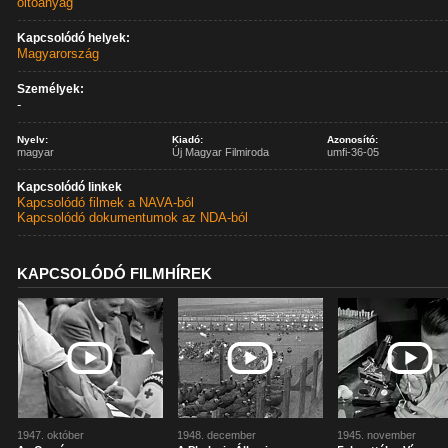
oltóanyag
Kapcsolódó helyek:
Magyarország
Személyek:
-
Nyelv:
Kiadó:
Azonosító:
magyar
Új Magyar Filmiroda
umfi-36-05
Kapcsolódó linkek
Kapcsolódó filmek a NAVA-ból
Kapcsolódó dokumentumok az NDA-ból
KAPCSOLÓDÓ FILMHÍREK
1947. október
1948. december
1945. november