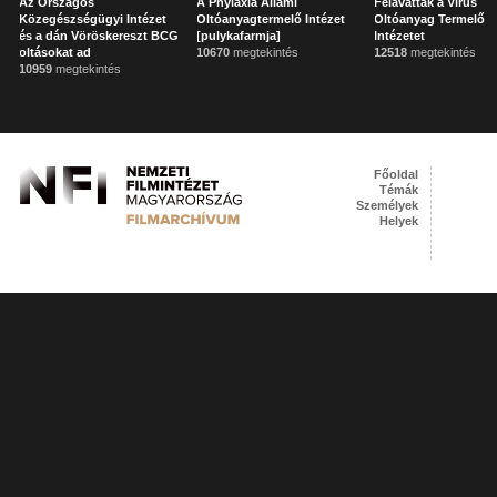
Az Országos
A Phylaxia Állami
Felavatták a Vírus
Közegészségügyi Intézet
Oltóanyagtermelő Intézet
Oltóanyag Termelő
és a dán Vöröskereszt BCG
[pulykafarmja]
Intézetet
oltásokat ad
10670
megtekintés
12518
megtekintés
10959
megtekintés
Főoldal
Témák
Személyek
Helyek