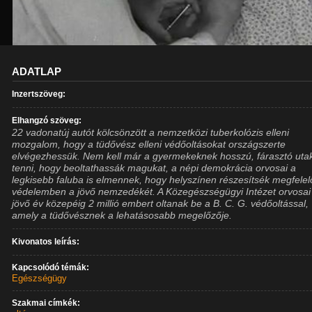
ADATLAP
Inzertszöveg:
Elhangzó szöveg:
22 vadonatúj autót kölcsönzött a nemzetközi tuberkolózis elleni
mozgalom, hogy a tüdővész elleni védőoltásokat országszerte
elvégezhessük. Nem kell már a gyermekeknek hosszú, fárasztó uta
tenni, hogy beoltathassák magukat, a népi demokrácia orvosai a
legkisebb faluba is elmennek, hogy helyszínen részesítsék megfelel
védelemben a jövő nemzedékét. A Közegészségügyi Intézet orvosai
jövő év közepéig 2 millió embert oltanak be a B. C. G. védőoltással,
amely a tüdővésznek a lehatásosabb megelőzője.
Kivonatos leírás:
Kapcsolódó témák:
Egészségügy
Szakmai címkék: