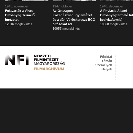
1945. november
1947. október
1948. december
Felavatták a Vírus
Az Országos
A Phylaxia Állami
Oltóanyag Termelő
Közegészségügyi Intézet
Oltóanyagtermelő In
Intézetet
és a dán Vöröskereszt BCG
[pulykafarmja]
12516
megtekintés
oltásokat ad
10668
megtekintés
10957
megtekintés
Főoldal
Témák
Személyek
Helyek