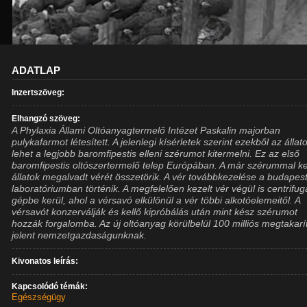
ADATLAP
Inzertszöveg:
Elhangzó szöveg:
A Phylaxia Állami Oltóanyagtermelő Intézet Paskalin majorban
pulykafarmot létesített. A jelenlegi kísérletek szerint ezekből az állat
lehet a legjobb baromfipestis elleni szérumot kitermelni. Ez az első
baromfipestis oltószertermelő telep Európában. A már szérummal ke
állatok megalvadt vérét összetörik. A vér továbbkezelése a budapest
laboratóriumban történik. A megfelelően kezelt vér végül is centrifug
gépbe kerül, ahol a vérsavó elkülönül a vér többi alkotóelemeitől. A
vérsavót konzerválják és kellő kipróbálás után mint kész szérumot
hozzák forgalomba. Az új oltóanyag körülbelül 100 milliós megtakarí
jelent nemzetgazdaságunknak.
Kivonatos leírás:
Kapcsolódó témák:
Egészségügy