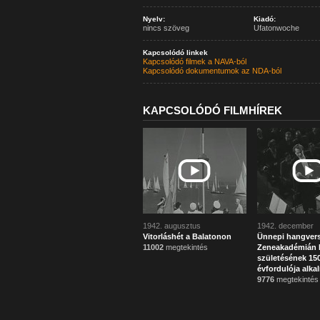
Nyelv:
Kiadó:
nincs szöveg
Ufatonwoche
Kapcsolódó linkek
Kapcsolódó filmek a NAVA-ból
Kapcsolódó dokumentumok az NDA-ból
KAPCSOLÓDÓ FILMHÍREK
1942. augusztus
1942. december
Vitorláshét a Balatonon
Ünnepi hangvers
11002
megtekintés
Zeneakadémián 
születésének 150
évfordulója alka
9776
megtekintés