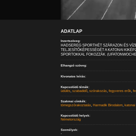
ADATLAP
Inzertszöveg:
HADSEREG SPORTHÉT SZÁRAZON ÉS VÍZE
TELJESÍTŐKÉPESSÉGÉT A KATONAI KIKÉ
SPORTOKKAL FOKOZZÁK. (UFATONWOCHE
Elhangzó szöveg:
Kivonatos leírás:
Kapcsolódó témák:
üdülés
,
szabadidő
,
szórakozás
,
fegyveres erők
,
f
Szakmai címkék:
tömegszórakoztatás
,
Harmadik Birodalom
,
katonai
Kapcsolódó helyek:
Németország
Személyek:
-