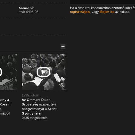
Ha a filmhírrel kapcsolatban szeretné közzé
Azonosító:
mvh-0495-05
regisztráljon
, vagy
lépjen be
az oldalra.
1935. július
eny a
Az Ostmark Dalos
Rossini
Szövetség szabadtéri
.
hangversenye a Szent
lmából
György téren
9635
megtekintés