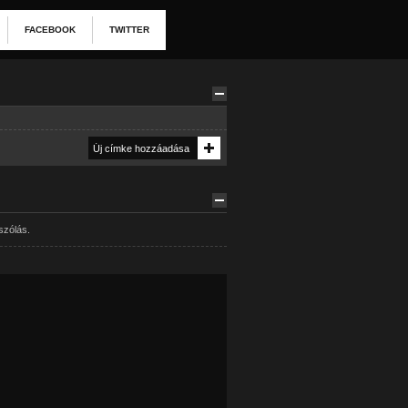
FACEBOOK
TWITTER
szólás.