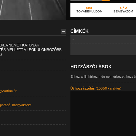
TOVÁBBKÜLDÖM
BEÁGYAZOM
CÍMKÉK
-
N. A NÉMET KATONÁK
PZÉS MELLETT A LEGKÜLÖNBÖZŐBB
)
HOZZÁSZÓLÁSOK
Ehhez a filmhírhez még nem érkezett hozzá
Új hozzászólás
(1000/0 karakter)
egyverkezés
 parádé
,
hadgyakorlat