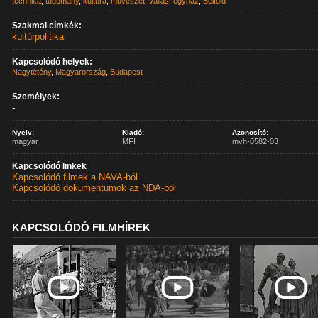
technika
,
tudomány
,
kultúra
,
művészet
,
vallás
,
egyház
,
Belföld
Szakmai címkék:
kultúrpolitika
Kapcsolódó helyek:
Nagytétény
,
Magyarország
,
Budapest
Személyek:
-
Nyelv:
Kiadó:
Azonosító:
magyar
MFI
mvh-0582-03
Kapcsolódó linkek
Kapcsolódó filmek a NAVA-ból
Kapcsolódó dokumentumok az NDA-ból
KAPCSOLÓDÓ FILMHÍREK