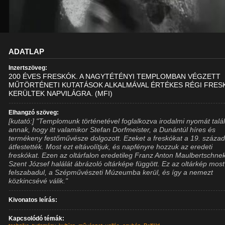
ADATLAP
Inzertszöveg:
200 ÉVES FRESKÓK. A NAGYTÉTÉNYI TEMPLOMBAN VÉGZETT
MŰTÖRTÉNETI KUTATÁSOK ALKALMÁVAL ÉRTÉKES RÉGI FRES
KERÜLTEK NAPVILÁGRA. (MFI)
Elhangzó szöveg:
[kutató:] "Templomunk történetével foglalkozva irodalmi nyomát talá
annak, hogy itt valamikor Stefan Dorfmeister, a Dunántúl híres és
termékeny festőművésze dolgozott. Ezeket a freskókat a 19. száza
átfestették. Most ezt eltávolítjuk, és napfényre hozzuk az eredeti
freskókat. Ezen az oltárfalon eredetileg Franz Anton Maulbertschne
Szent József halálát ábrázoló oltárképe függött. Ez az oltárkép most
felszabadul, a Szépművészeti Múzeumba kerül, és így a nemezt
közkincsévé válik."
Kivonatos leírás:
Kapcsolódó témák: