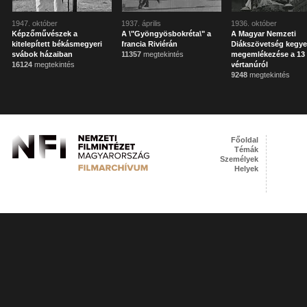
1947. október
1937. április
1936. október
Képzőművészek a
A \"Gyöngyösbokréta\" a
A Magyar Nemzeti
kitelepített békásmegyeri
francia Riviérán
Diákszövetség kegye
svábok házaiban
11357
megtekintés
megemlékezése a 13 
16124
megtekintés
vértanúról
9248
megtekintés
Főoldal
Témák
Személyek
Helyek