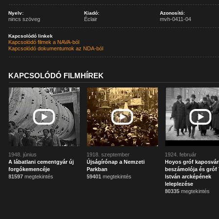
Nyelv:
Kiadó:
Azonosító:
nincs szöveg
Éclair
mvh-0411-04
Kapcsolódó linkek
Kapcsolódó filmek a NAVA-ból
Kapcsolódó dokumentumok az NDA-ból
KAPCSOLÓDÓ FILMHÍREK
1948. június
1918. szeptember
1924. február
A lábatlani cementgyár új
Újságírónap a Nemzeti
Hoyos gróf kaposvár
forgókemencéje
Parkban
beszámolója és gróf 
81597
megtekintés
59401
megtekintés
István arcképének
leleplezése
80335
megtekintés