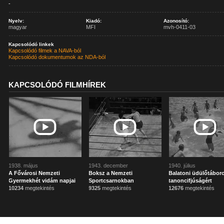
-
Nyelv:
Kiadó:
Azonosító:
magyar
MFI
mvh-0411-03
Kapcsolódó linkek
Kapcsolódó filmek a NAVA-ból
Kapcsolódó dokumentumok az NDA-ból
KAPCSOLÓDÓ FILMHÍREK
1938. május
1943. december
1940. július
A Fővárosi Nemzeti
Boksz a Nemzeti
Balatoni üdülőtábor
Gyermekhét vidám napjai
Sportcsarnokban
tanoncifjúságért
10234
megtekintés
9325
megtekintés
12676
megtekintés