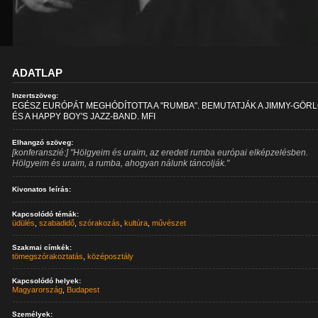
ADATLAP
Inzertszöveg:
EGÉSZ EURÓPÁT MEGHÓDÍTOTTA A "RUMBA". BEMUTATJÁK A JIMMY-GÖR
ÉS A HAPPY BOY'S JAZZ-BAND. MFI
Elhangzó szöveg:
[konferanszié:] "Hölgyeim és uraim, az eredeti rumba európai elképzelésben.
Hölgyeim és uraim, a rumba, ahogyan nálunk táncolják."
Kivonatos leírás:
Kapcsolódó témák:
üdülés
,
szabadidő
,
szórakozás
,
kultúra
,
művészet
Szakmai címkék:
tömegszórakoztatás
,
középosztály
Kapcsolódó helyek:
Magyarország
,
Budapest
Személyek: