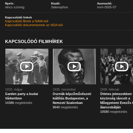
Nyelv:
Kiadó:
Azonosító:
nincs szöveg
Selenophon
mvh-0505-07
Kapcsolódó linkek
Kapcsolódó filmek a NAVA-ból
Kapcsolódó dokumentumok az NDA-ból
KAPCSOLÓDÓ FILMHÍREK
1933. május
1935. november
1936. február
Garden party a budai
Osztrák képzőművészeti
Ötletes jelmezekben
Várkertben
kiállítás Budapesten, a
közönség táncolt a
14386
megtekintés
Nemzeti Szalonban
Műegyetemi Evezős 
9640
megtekintés
álarcosbálján
10580
megtekintés