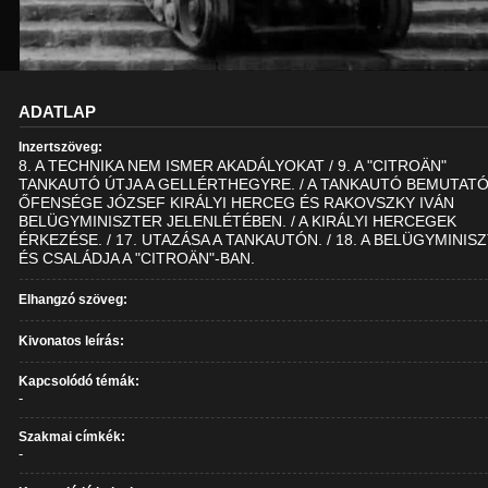
ADATLAP
Inzertszöveg:
8. A TECHNIKA NEM ISMER AKADÁLYOKAT / 9. A "CITROÄN"
TANKAUTÓ ÚTJA A GELLÉRTHEGYRE. / A TANKAUTÓ BEMUTAT
ŐFENSÉGE JÓZSEF KIRÁLYI HERCEG ÉS RAKOVSZKY IVÁN
BELÜGYMINISZTER JELENLÉTÉBEN. / A KIRÁLYI HERCEGEK
ÉRKEZÉSE. / 17. UTAZÁSA A TANKAUTÓN. / 18. A BELÜGYMINIS
ÉS CSALÁDJA A "CITROÄN"-BAN.
Elhangzó szöveg:
Kivonatos leírás:
Kapcsolódó témák:
-
Szakmai címkék:
-