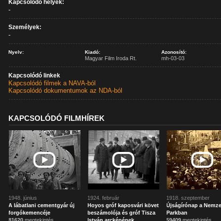
Kapcsolódó helyek:
-
Személyek:
-
Nyelv:
Kiadó:
Azonosító:
Magyar Film Iroda Rt.
mh-03-03
Kapcsolódó linkek
Kapcsolódó filmek a NAVA-ból
Kapcsolódó dokumentumok az NDA-ból
KAPCSOLÓDÓ FILMHÍREK
1948. június
1924. február
1918. szeptember
A lábatlani cementgyár új
Hoyos gróf kaposvári követ
Újságírónap a Nemze
forgókemencéje
beszámolója és gróf Tisza
Parkban
81620
megtekintés
István arcképének
59409
megtekintés