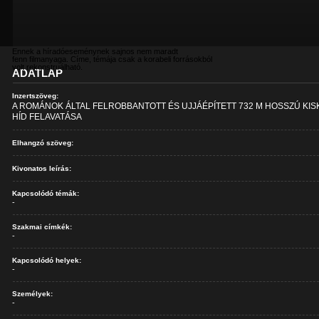
Ennek a híradóeseménynek sajnos nem maradt
fenn filmanyaga. Címe, témája csak a korabeli forrásokból
volt rekonstruálható.
ADATLAP
Inzertszöveg:
A ROMÁNOK ÁLTAL FELROBBANTOTT ÉS UJJÁÉPÍTETT 732 M HOSSZÚ KIS
HÍD FELAVATÁSA
Elhangzó szöveg:
Kivonatos leírás:
Kapcsolódó témák:
-
Szakmai címkék:
-
Kapcsolódó helyek:
-
Személyek:
-