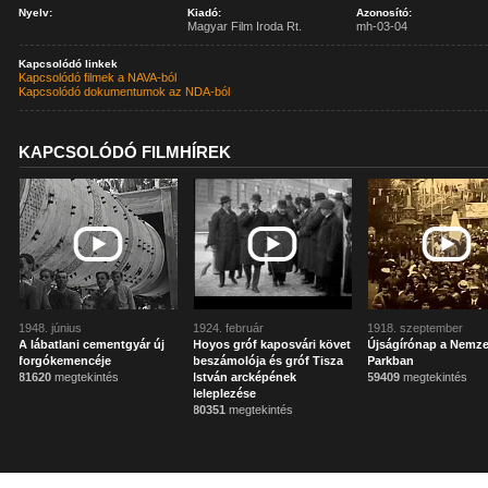
Nyelv:
Kiadó:
Azonosító:
Magyar Film Iroda Rt.
mh-03-04
Kapcsolódó linkek
Kapcsolódó filmek a NAVA-ból
Kapcsolódó dokumentumok az NDA-ból
KAPCSOLÓDÓ FILMHÍREK
1948. június
1924. február
1918. szeptember
A lábatlani cementgyár új
Hoyos gróf kaposvári követ
Újságírónap a Nemze
forgókemencéje
beszámolója és gróf Tisza
Parkban
81620
megtekintés
István arcképének
59409
megtekintés
leleplezése
80351
megtekintés