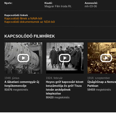
Nyelv:
Kiadó:
Azonosító:
Magyar Film Iroda Rt.
mh-03-06
Kapcsolódó linkek
Kapcsolódó filmek a NAVA-ból
Kapcsolódó dokumentumok az NDA-ból
KAPCSOLÓDÓ FILMHÍREK
1948. június
1924. február
1918. szeptember
A lábatlani cementgyár új
Hoyos gróf kaposvári követ
Újságírónap a Nemze
forgókemencéje
beszámolója és gróf Tisza
Parkban
81676
megtekintés
István arcképének
59459
megtekintés
leleplezése
80420
megtekintés