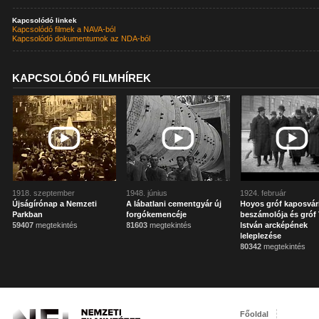
Kapcsolódó linkek
Kapcsolódó filmek a NAVA-ból
Kapcsolódó dokumentumok az NDA-ból
KAPCSOLÓDÓ FILMHÍREK
1918. szeptember
1948. június
1924. február
Újságírónap a Nemzeti
A lábatlani cementgyár új
Hoyos gróf kaposvár
Parkban
forgókemencéje
beszámolója és gróf 
59407
megtekintés
81603
megtekintés
István arcképének
leleplezése
80342
megtekintés
Főoldal