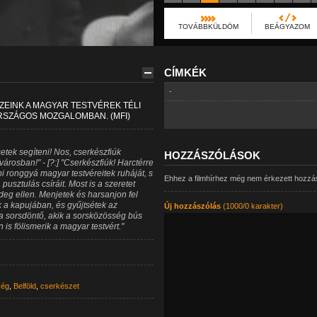
TOVÁBBKÜLDÖM
BEÁGYAZOM
CÍMKÉK
-
EINK A MAGYAR TESTVÉREK TÉLI
RSZÁGOS MOZGALOMBAN. (MFI)
setek segíteni! Nos, cserkészfiúk
HOZZÁSZÓLÁSOK
árosban!" - [?:] "Cserkészfiúk! Harctérre
pi ronggyá magyar testvéreitek ruháját, s
Ehhez a filmhírhez még nem érkezett hozzá
 pusztulás csíráit. Most is a szeretet
deg ellen. Menjetek és harsanjon fel
 a kapujában, és gyűjtsétek az
Új hozzászólás
(1000/0 karakter)
a sorsdöntő, akik a sorsközösség bús
is fölismerik a magyar testvért."
ség
,
Belföld
,
cserkészet