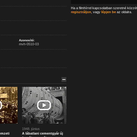
Ha a filmhírrel kapcsolatban szeretné közzé
regisztráljon
, vagy
lépjen be
az oldalra.
Azonosító:
mvh-0510-03
1948. június
emzeti
A lábatlani cementgyár új