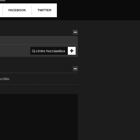
FACEBOOK
TWITTER
szólás.