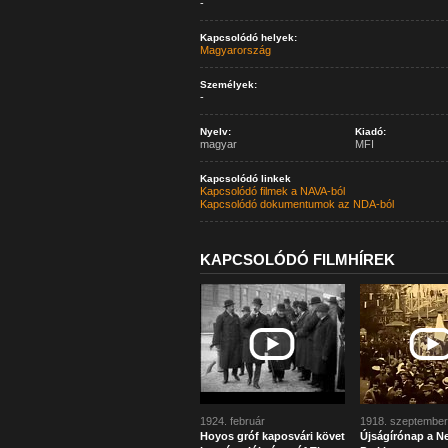
-
Kapcsolódó helyek:
Magyarország
Személyek:
-
Nyelv:
Kiadó:
magyar
MFI
Kapcsolódó linkek
Kapcsolódó filmek a NAVA-ból
Kapcsolódó dokumentumok az NDA-ból
KAPCSOLÓDÓ FILMHÍREK
1924. február
1918. szeptember
Hoyos gróf kaposvári követ
Újságírónap a N