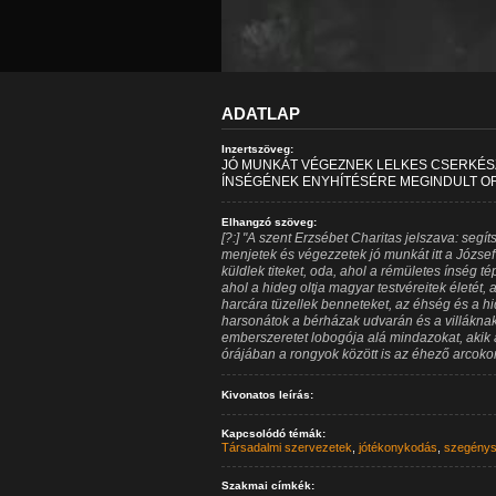
ADATLAP
Inzertszöveg:
JÓ MUNKÁT VÉGEZNEK LELKES CSERKÉSZ
ÍNSÉGÉNEK ENYHÍTÉSÉRE MEGINDULT O
Elhangzó szöveg:
[?:] "A szent Erzsébet Charitas jelszava: segít
menjetek és végezzetek jó munkát itt a Józsefv
küldlek titeket, oda, ahol a rémületes ínség té
ahol a hideg oltja magyar testvéreitek életét, a
harcára tüzellek benneteket, az éhség és a hi
harsonátok a bérházak udvarán és a villáknak
emberszeretet lobogója alá mindazokat, akik 
órájában a rongyok között is az éhező arcokon 
Kivonatos leírás:
Kapcsolódó témák:
Társadalmi szervezetek
,
jótékonykodás
,
szegény
Szakmai címkék: