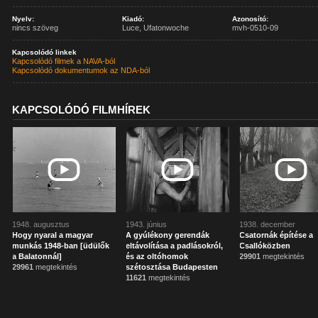
Nyelv:
Kiadó:
Azonosító:
nincs szöveg
Luce, Ufatonwoche
mvh-0510-09
Kapcsolódó linkek
Kapcsolódó filmek a NAVA-ból
Kapcsolódó dokumentumok az NDA-ból
KAPCSOLÓDÓ FILMHÍREK
1948. augusztus
1943. június
1938. december
Hogy nyaral a magyar
A gyúlékony gerendák
Csatornák építése a
munkás 1948-ban [üdülők
eltávolítása a padlásokról,
Csallóközben
a Balatonnál]
és az oltóhomok
29901
megtekintés
29961
megtekintés
szétosztása Budapesten
11621
megtekintés