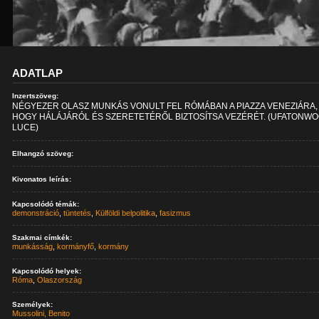
ADATLAP
Inzertszöveg:
NÉGYEZER OLASZ MUNKÁS VONULT FEL RÓMÁBAN A PIAZZA VENEZIÁRA,
HOGY HÁLÁJÁRÓL ÉS SZERETETÉRŐL BIZTOSÍTSA VEZÉRÉT. (UFATONW
LUCE)
Elhangzó szöveg:
Kivonatos leírás:
Kapcsolódó témák:
demonstráció
,
tüntetés
,
Külföldi belpolitika
,
fasizmus
Szakmai címkék:
munkásság
,
kormányfő
,
kormány
Kapcsolódó helyek:
Róma
,
Olaszország
Személyek:
Mussolini, Benito