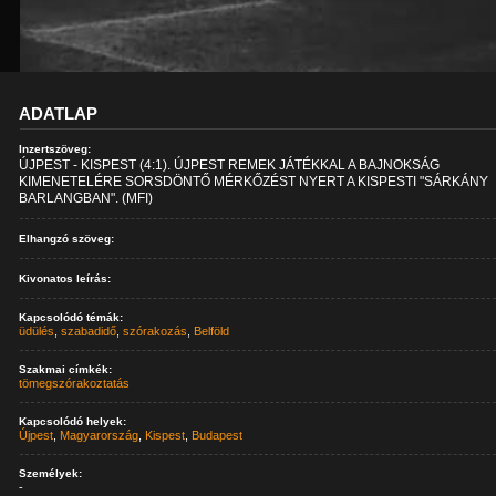
ADATLAP
Inzertszöveg:
ÚJPEST - KISPEST (4:1). ÚJPEST REMEK JÁTÉKKAL A BAJNOKSÁG
KIMENETELÉRE SORSDÖNTŐ MÉRKŐZÉST NYERT A KISPESTI "SÁRKÁNY
BARLANGBAN". (MFI)
Elhangzó szöveg:
Kivonatos leírás:
Kapcsolódó témák:
üdülés
,
szabadidő
,
szórakozás
,
Belföld
Szakmai címkék:
tömegszórakoztatás
Kapcsolódó helyek:
Újpest
,
Magyarország
,
Kispest
,
Budapest
Személyek:
-