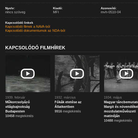
Nyelv:
Kiadó:
Azonosító:
nincs szöveg
MFI
mvh-0510-04
Kapcsolódó linkek
Kapcsolódó filmek a NAVA-ból
Kapcsolódó dokumentumok az NDA-ból
KAPCSOLÓDÓ FILMHÍREK
1939. február
1932. március
1934. május
Műkorcsolyázó
Fókák etetése az
Magyar táncbemutató
világbajnokság
Állatkertben
Margit és növendéke
Budapesten
9916
megtekintés
mozdulatművészeti
10458
megtekintés
matinéján
10488
megtekintés