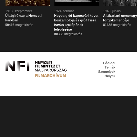
1918. szeptember
1924. február
1948. június
Újságírónap a Nemzeti
Hoyos gróf kaposvári követ
A lábatlani cementgy
Parkban
beszámolója és gróf Tisza
forgókemencéje
59416
megtekintés
István arcképének
81635
megtekintés
leleplezése
80368
megtekintés
Főoldal
Témák
Személyek
Helyek