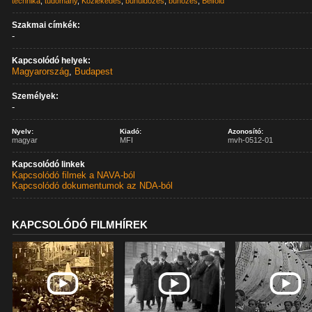
technika
,
tudomány
,
Közlekedés
,
bűnüldözés
,
bűnözés
,
Belföld
Szakmai címkék:
-
Kapcsolódó helyek:
Magyarország
,
Budapest
Személyek:
-
Nyelv:
Kiadó:
Azonosító:
magyar
MFI
mvh-0512-01
Kapcsolódó linkek
Kapcsolódó filmek a NAVA-ból
Kapcsolódó dokumentumok az NDA-ból
KAPCSOLÓDÓ FILMHÍREK