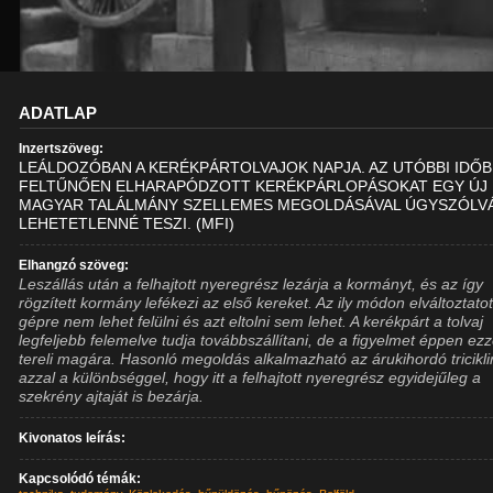
ADATLAP
Inzertszöveg:
LEÁLDOZÓBAN A KERÉKPÁRTOLVAJOK NAPJA. AZ UTÓBBI IDŐ
FELTŰNŐEN ELHARAPÓDZOTT KERÉKPÁRLOPÁSOKAT EGY ÚJ
MAGYAR TALÁLMÁNY SZELLEMES MEGOLDÁSÁVAL ÚGYSZÓLV
LEHETETLENNÉ TESZI. (MFI)
Elhangzó szöveg:
Leszállás után a felhajtott nyeregrész lezárja a kormányt, és az így
rögzített kormány lefékezi az első kereket. Az ily módon elváltoztatot
gépre nem lehet felülni és azt eltolni sem lehet. A kerékpárt a tolvaj
legfeljebb felemelve tudja továbbszállítani, de a figyelmet éppen ezz
tereli magára. Hasonló megoldás alkalmazható az árukihordó tricikli
azzal a különbséggel, hogy itt a felhajtott nyeregrész egyidejűleg a
szekrény ajtaját is bezárja.
Kivonatos leírás:
Kapcsolódó témák: