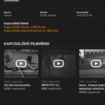
Személyek:
-
Nyelv:
Kiadó:
Azonosító:
francia
Éclair-Journal
mvh-0512-09
Kapcsolódó linkek
Kapcsolódó filmek a NAVA-ból
Kapcsolódó dokumentumok az NDA-ból
KAPCSOLÓDÓ FILMHÍREK
1940. augusztus
1940. december
1947. november
Vízi élet Szentendrén.
BBTE-FTC 1:1
Vasas - Kispest bajn
13357
megtekintés
9950
megtekintés
labdarúgó mérkőzés
10978
megtekintés