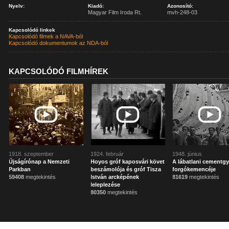
Nyelv:
Kiadó:
Azonosító:
Magyar Film Iroda Rt.
mvh-248-03
Kapcsolódó linkek
Kapcsolódó filmek a NAVA-ból
Kapcsolódó dokumentumok az NDA-ból
KAPCSOLÓDÓ FILMHÍREK
1918. szeptember
1924. február
1948. június
Újságírónap a Nemzeti
Hoyos gróf kaposvári követ
A lábatlani cementgy
Parkban
beszámolója és gróf Tisza
forgókemencéje
59408
megtekintés
István arcképének
81619
megtekintés
leleplezése
80350
megtekintés