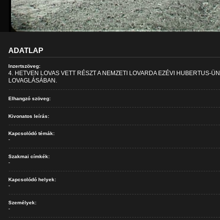
ADATLAP
Inzertszöveg:
4. HETVEN LOVAS VETT RÉSZT A NEMZETI LOVARDA EZÉVI HUBERTUS-Ü
LOVAGLÁSÁBAN.
Elhangzó szöveg:
Kivonatos leírás:
Kapcsolódó témák:
-
Szakmai címkék:
-
Kapcsolódó helyek:
-
Személyek:
-