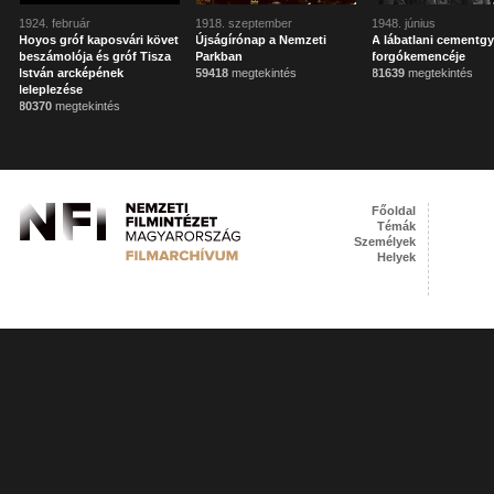
1924. február
1918. szeptember
1948. június
Hoyos gróf kaposvári követ
Újságírónap a Nemzeti
A lábatlani cementgy
beszámolója és gróf Tisza
Parkban
forgókemencéje
István arcképének
59418
megtekintés
81639
megtekintés
leleplezése
80370
megtekintés
Főoldal
Témák
Személyek
Helyek