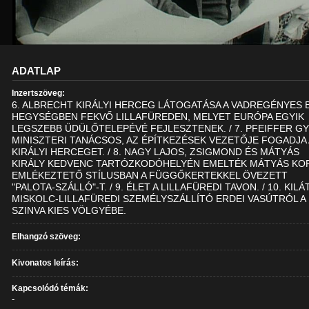
ADATLAP
Inzertszöveg:
6. ALBRECHT KIRÁLYI HERCEG LÁTOGATÁSA A VADREGÉNYES 
HEGYSÉGBEN FEKVŐ LILLAFÜREDEN, MELYET EURÓPA EGYIK
LEGSZEBB ÜDÜLŐTELEPÉVÉ FEJLESZTENEK. / 7. PFEIFFER G
MINISZTERI TANÁCSOS, AZ ÉPÍTKEZÉSEK VEZETŐJE FOGADJA
KIRÁLYI HERCEGET. / 8. NAGY LAJOS, ZSIGMOND ÉS MÁTYÁS
KIRÁLY KEDVENC TARTÓZKODÓHELYÉN EMELTÉK MÁTYÁS KO
EMLÉKEZTETŐ STÍLUSBAN A FÜGGŐKERTEKKEL ÖVEZETT
"PALOTA-SZÁLLÓ"-T. / 9. ÉLET A LILLAFÜREDI TAVON. / 10. KILÁ
MISKOLC-LILLAFÜREDI SZEMÉLYSZÁLLÍTÓ ERDEI VASÚTRÓL A
SZINVA KIES VÖLGYÉBE.
Elhangzó szöveg:
Kivonatos leírás:
Kapcsolódó témák:
-