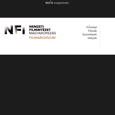
80370
megtekintés
Főoldal
Témák
Személyek
Helyek