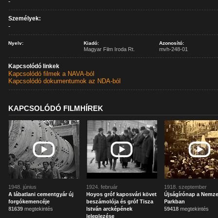
-
Személyek:
-
Nyelv:
Kiadó:
Azonosító:
Magyar Film Iroda Rt.
mvh-248-01
Kapcsolódó linkek
Kapcsolódó filmek a NAVA-ból
Kapcsolódó dokumentumok az NDA-ból
KAPCSOLÓDÓ FILMHÍREK
1948. június
1924. február
1918. szeptember
A lábatlani cementgyár új
Hoyos gróf kaposvári követ
Újságírónap a Nemze
forgókemencéje
beszámolója és gróf Tisza
Parkban
81639
megtekintés
István arcképének
59418
megtekintés
leleplezése