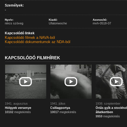
Személyek:
-
Nyelv:
Kiadó:
Azonosító:
nincs szöveg
Ufatonwoche
mvh-0518-07
Kapcsolódó linkek
Kapcsolódó filmek a NAVA-ból
Kapcsolódó dokumentumok az NDA-ból
KAPCSOLÓDÓ FILMHÍREK
1941. augusztus
1941. július
1938. szeptember
Hölgyek versenye
Csillagportya
Óriás gyík a stockho
10102
megtekintés
10017
megtekintés
állatkertben
9959
megtekintés