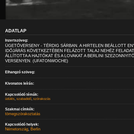
ADATLAP
Inzertszöveg:
ÜGETŐVERSENY - TÉRDIG SÁRBAN. A HIRTELEN BEÁLLOTT E
IDŐJÁRÁS KÖVETKEZTÉBEN FELÁZOTT TALAJ NEHÉZ FELADAT
ÁLLÍTOTTA A HAJTÓKAT ÉS A LOVAKAT A BERLINI SZEZONNYIT
VERSENYEN. (UFATONWOCHE)
Elhangzó szöveg:
Kivonatos leírás:
Kapcsolódó témák:
üdülés
,
szabadidő
,
szórakozás
Szakmai címkék:
tömegszórakoztatás
Kapcsolódó helyek:
Németország
,
Berlin