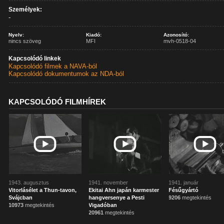
Személyek:
-
Nyelv:
Kiadó:
Azonosító:
nincs szöveg
MFI
mvh-0518-04
Kapcsolódó linkek
Kapcsolódó filmek a NAVA-ból
Kapcsolódó dokumentumok az NDA-ból
KAPCSOLÓDÓ FILMHÍREK
1943. augusztus
1941. november
1941. január
Vitorlásélet a Thun-tavon,
Ekitai Ahn japán karmester
Fésűgyártó
Svájcban
hangversenye a Pesti
9206
megtekintés
10973
megtekintés
Vigadóban
20961
megtekintés