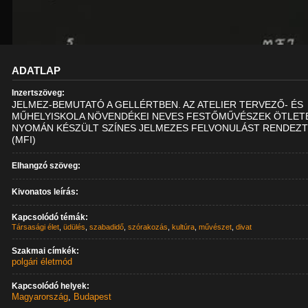
ADATLAP
Inzertszöveg:
JELMEZ-BEMUTATÓ A GELLÉRTBEN. AZ ATELIER TERVEZŐ- ÉS
MŰHELYISKOLA NÖVENDÉKEI NEVES FESTŐMŰVÉSZEK ÖTLET
NYOMÁN KÉSZÜLT SZÍNES JELMEZES FELVONULÁST RENDEZT
(MFI)
Elhangzó szöveg:
Kivonatos leírás:
Kapcsolódó témák:
Társasági élet
,
üdülés
,
szabadidő
,
szórakozás
,
kultúra
,
művészet
,
divat
Szakmai címkék:
polgári életmód
Kapcsolódó helyek:
Magyarország
,
Budapest