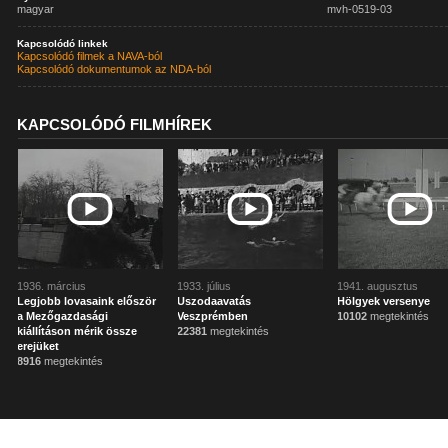
magyar
mvh-0519-03
Kapcsolódó linkek
Kapcsolódó filmek a NAVA-ból
Kapcsolódó dokumentumok az NDA-ból
KAPCSOLÓDÓ FILMHÍREK
1936. március
1933. július
1941. augusztus
Legjobb lovasaink először
Uszodaavatás
Hölgyek versenye
a Mezőgazdasági
Veszprémben
10102
megtekintés
kiállításon mérik össze
22381
megtekintés
erejüket
8916
megtekintés