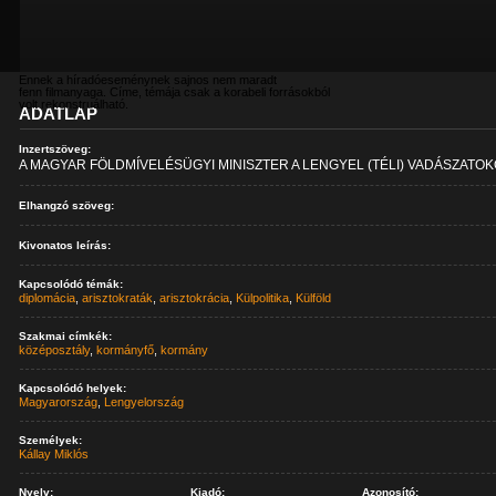
Ennek a híradóeseménynek sajnos nem maradt
fenn filmanyaga. Címe, témája csak a korabeli forrásokból
volt rekonstruálható.
ADATLAP
Inzertszöveg:
A MAGYAR FÖLDMÍVELÉSÜGYI MINISZTER A LENGYEL (TÉLI) VADÁSZATO
Elhangzó szöveg:
Kivonatos leírás:
Kapcsolódó témák:
diplomácia
,
arisztokraták
,
arisztokrácia
,
Külpolitika
,
Külföld
Szakmai címkék:
középosztály
,
kormányfő
,
kormány
Kapcsolódó helyek:
Magyarország
,
Lengyelország
Személyek:
Kállay Miklós
Nyelv:
Kiadó:
Azonosító: