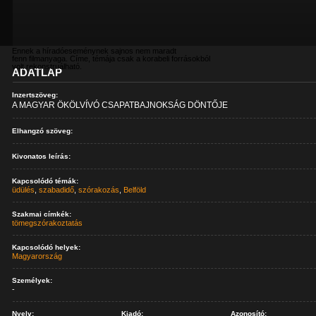
Ennek a híradóeseménynek sajnos nem maradt
fenn filmanyaga. Címe, témája csak a korabeli forrásokból
volt rekonstruálható.
ADATLAP
Inzertszöveg:
A MAGYAR ÖKÖLVÍVÓ CSAPATBAJNOKSÁG DÖNTŐJE
Elhangzó szöveg:
Kivonatos leírás:
Kapcsolódó témák:
üdülés
,
szabadidő
,
szórakozás
,
Belföld
Szakmai címkék:
tömegszórakoztatás
Kapcsolódó helyek:
Magyarország
Személyek:
-
Nyelv:
Kiadó:
Azonosító: