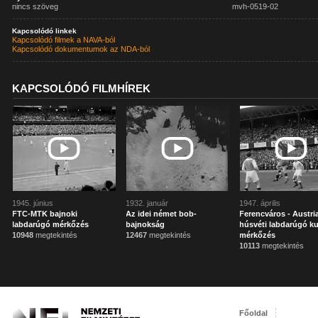
nincs szöveg
mvh-0519-02
Kapcsolódó linkek
Kapcsolódó filmek a NAVA-ból
Kapcsolódó dokumentumok az NDA-ból
KAPCSOLÓDÓ FILMHÍREK
1945. június
1932. január
1947. április
FTC-MTK bajnoki
Az idei német bob-
Ferencváros - Austri
labdarúgó mérkőzés
bajnokság
húsvéti labdarúgó k
10948
megtekintés
12467
megtekintés
mérkőzés
10113
megtekintés
Főoldal