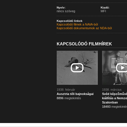
Nyelv:
Kiadó:
nincs szöveg
MFI
Kapcsolódó linkek
Kapcsolódó filmek a NAVA-ból
Kapcsolódó dokumentumok az NDA-ból
KAPCSOLÓDÓ FILMHÍREK
1938. február
1938. március
Ausztria téli bajnokságai
Svéd képzőművé
8896
megtekintés
kiállítás a Nemze
Szalonban
18493
megtekinté