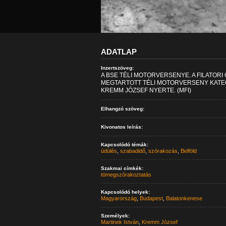
ADATLAP
Inzertszöveg:
A BSE TÉLI MOTORVERSENYE. A FILATOR
MEGTARTOTT TÉLI MOTORVERSENY KATEG
KREMM JÓZSEF NYERTE. (MFI)
Elhangzó szöveg:
Kivonatos leírás:
Kapcsolódó témák:
üdülés
,
szabadidő
,
szórakozás
,
Belföld
Szakmai címkék:
tömegszórakoztatás
Kapcsolódó helyek:
Magyarország
,
Budapest
,
Balatonkenese
Személyek:
Martinek István
,
Kremm József