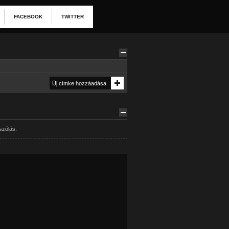
FACEBOOK
TWITTER
szólás.