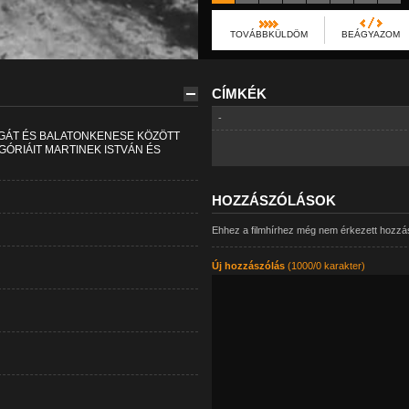
TOVÁBBKÜLDÖM
BEÁGYAZOM
CÍMKÉK
-
I GÁT ÉS BALATONKENESE KÖZÖTT
ÓRIÁIT MARTINEK ISTVÁN ÉS
HOZZÁSZÓLÁSOK
Ehhez a filmhírhez még nem érkezett hozzá
Új hozzászólás
(1000/0 karakter)