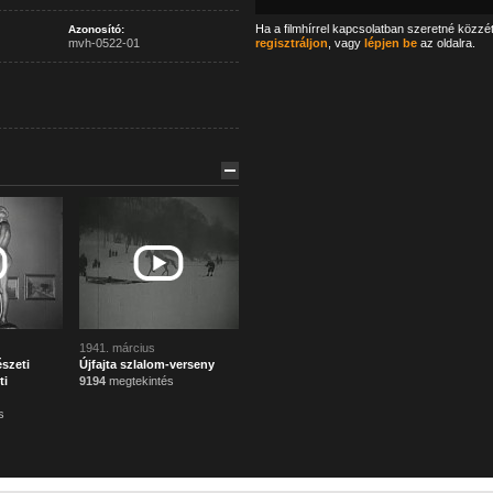
Ha a filmhírrel kapcsolatban szeretné közzé
Azonosító:
mvh-0522-01
regisztráljon
, vagy
lépjen be
az oldalra.
1941. március
szeti
Újfajta szlalom-verseny
ti
9194
megtekintés
s