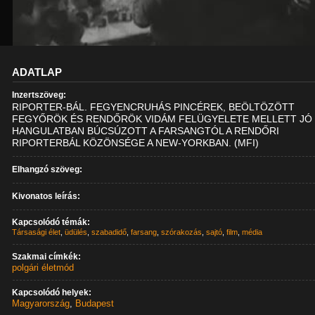
ADATLAP
Inzertszöveg:
RIPORTER-BÁL. FEGYENCRUHÁS PINCÉREK, BEÖLTÖZÖTT
FEGYŐRÖK ÉS RENDŐRÖK VIDÁM FELÜGYELETE MELLETT JÓ
HANGULATBAN BÚCSÚZOTT A FARSANGTÓL A RENDŐRI
RIPORTERBÁL KÖZÖNSÉGE A NEW-YORKBAN. (MFI)
Elhangzó szöveg:
Kivonatos leírás:
Kapcsolódó témák:
Társasági élet
,
üdülés
,
szabadidő
,
farsang
,
szórakozás
,
sajtó
,
film
,
média
Szakmai címkék:
polgári életmód
Kapcsolódó helyek:
Magyarország
,
Budapest