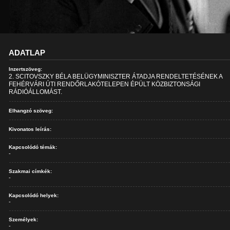
ADATLAP
Inzertszöveg:
2. SCITOVSZKY BÉLA BELÜGYMINISZTER ÁTADJA RENDELTETÉSÉNEK A
FEHÉRVÁRI ÚTI RENDŐRLAKÓTELEPEN ÉPÜLT KÖZBIZTONSÁGI
RÁDIÓÁLLOMÁST.
Elhangzó szöveg:
Kivonatos leírás:
Kapcsolódó témák:
-
Szakmai címkék:
-
Kapcsolódó helyek:
-
Személyek:
-