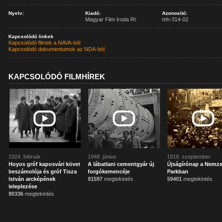
Nyelv:
Kiadó:
Azonosító:
Magyar Film Iroda Rt.
mh-314-02
Kapcsolódó linkek
Kapcsolódó filmek a NAVA-ból
Kapcsolódó dokumentumok az NDA-ból
KAPCSOLÓDÓ FILMHÍREK
1924. február
1948. június
1918. szeptember
Hoyos gróf kaposvári követ
A lábatlani cementgyár új
Újságírónap a Nemze
beszámolója és gróf Tisza
forgókemencéje
Parkban
István arcképének
81597
megtekintés
59401
megtekintés
leleplezése
80336
megtekintés