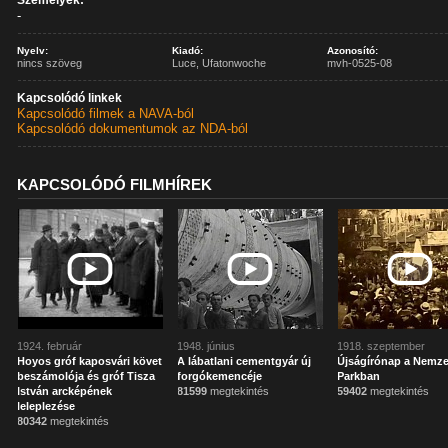
Személyek:
-
Nyelv:
Kiadó:
Azonosító:
nincs szöveg
Luce, Ufatonwoche
mvh-0525-08
Kapcsolódó linkek
Kapcsolódó filmek a NAVA-ból
Kapcsolódó dokumentumok az NDA-ból
KAPCSOLÓDÓ FILMHÍREK
1924. február
1948. június
1918. szeptember
Hoyos gróf kaposvári követ
A lábatlani cementgyár új
Újságírónap a Nemze
beszámolója és gróf Tisza
forgókemencéje
Parkban
István arcképének
81599
megtekintés
59402
megtekintés
leleplezése
80342
megtekintés