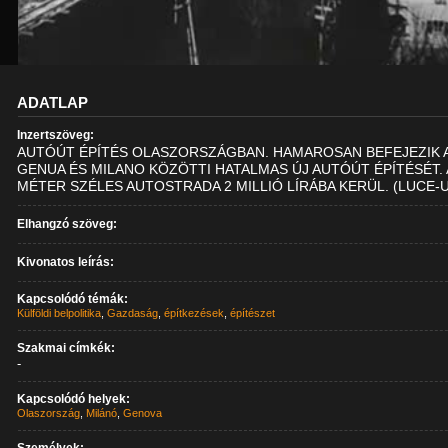
ADATLAP
Inzertszöveg:
AUTÓÚT ÉPÍTÉS OLASZORSZÁGBAN. HAMAROSAN BEFEJEZIK 
GENUA ÉS MILANO KÖZÖTTI HATALMAS ÚJ AUTÓÚT ÉPÍTÉSÉT. 
MÉTER SZÉLES AUTOSTRADA 2 MILLIÓ LÍRÁBA KERÜL. (LUCE-
Elhangzó szöveg:
Kivonatos leírás:
Kapcsolódó témák:
Külföldi belpolitika
,
Gazdaság
,
építkezések
,
építészet
Szakmai címkék:
-
Kapcsolódó helyek:
Olaszország
,
Milánó
,
Genova