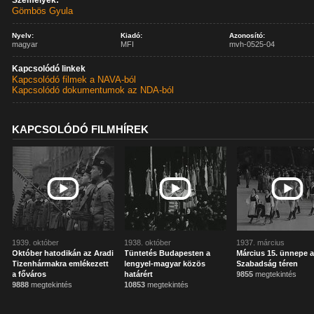
Személyek:
Gömbös Gyula
Nyelv:
Kiadó:
Azonosító:
magyar
MFI
mvh-0525-04
Kapcsolódó linkek
Kapcsolódó filmek a NAVA-ból
Kapcsolódó dokumentumok az NDA-ból
KAPCSOLÓDÓ FILMHÍREK
1939. október
1938. október
1937. március
Október hatodikán az Aradi
Tüntetés Budapesten a
Március 15. ünnepe 
Tizenhármakra emlékezett
lengyel-magyar közös
Szabadság téren
a főváros
határért
9855
megtekintés
9888
megtekintés
10853
megtekintés