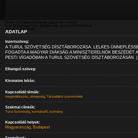
Ennek a híradóeseménynek sajnos nem maradt
fenn filmanyaga. Címe, témája csak a korabeli forrásokból
volt rekonstruálható.
ADATLAP
Inzertszöveg:
A TURUL SZÖVETSÉG DÍSZTÁBOROZÁSA. LELKES ÜNNEPLÉSS
FOGADTA A MAGYAR DIÁKSÁG A MINISZTERELNÖK BESZÉDÉT 
PESTI VÍGADÓBAN A TURUL SZÖVETSÉG DÍSZTÁBOROZÁSÁN. (
Elhangzó szöveg:
Kivonatos leírás:
Kapcsolódó témák:
megemlékezés
,
ünnepség
,
Társadalmi szervezetek
Szakmai címkék:
Turul Szövetség
,
kormányfő
,
kormány
Kapcsolódó helyek:
Magyarország
,
Budapest