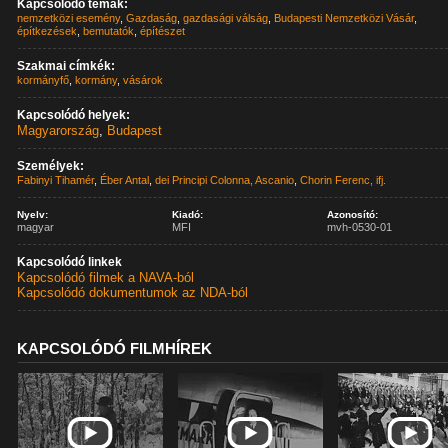
Kapcsolódó témák:
nemzetközi esemény
,
Gazdaság
,
gazdasági válság
,
Budapesti Nemzetközi Vásár
,
építkezések
,
bemutatók
,
építészet
Szakmai címkék:
kormányfő
,
kormány
,
vásárok
Kapcsolódó helyek:
Magyarország
,
Budapest
Személyek:
Fabinyi Tihamér
,
Éber Antal
,
dei Principi Colonna, Ascanio
,
Chorin Ferenc, ifj.
Nyelv:
Kiadó:
Azonosító:
magyar
MFI
mvh-0530-01
Kapcsolódó linkek
Kapcsolódó filmek a NAVA-ból
Kapcsolódó dokumentumok az NDA-ból
KAPCSOLÓDÓ FILMHÍREK