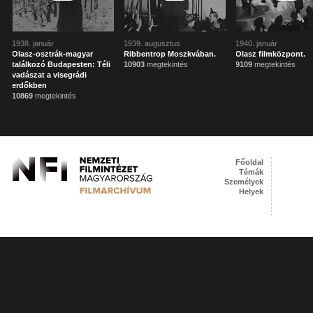
1938. január
1939. augusztus
1940. január
Olasz-osztrák-magyar
Ribbentrop Moszkvában.
Olasz filmközpont.
találkozó Budapesten: Téli
10903
megtekintés
9109
megtekintés
vadászat a visegrádi
erdőkben
10869
megtekintés
Főoldal
Témák
Személyek
Helyek