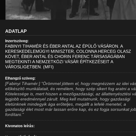
ADATLAP
Inzertszöveg:
FABINYI TIHAMÉR ÉS ÉBER ANTAL AZ ÉPÜLŐ VÁSÁRON. A
KERESKEDELEMÜGYI MINISZTER, COLONNA HERCEG OLASZ
KÖVET, ÉBER ANTAL ÉS CHORIN FERENC TÁRSASÁGÁBAN
MEGTEKINTI A NEMZETKÖZI VÁSÁR ÉPÍTKEZÉSEIT A
VÁROSLIGETBEN. (MFI)
Elhangzó szöveg:
[Fabinyi Tihamér:] "Örömmel jöttem el, hogy megnézzem az idei vá
előkészítő munkálatait, és remélem, hogy szép sikert fog aratni a vá
Kötelessége is, mert hiszen a mezőgazdasági, az állattenyésztési v
legjobb eredménnyel zárult. Meg kell mutatnunk, hogy gazdasági
életünknek mindegyik ága erőteljes, megállt a lefelé menetel, a
gazdasági élet most már lassan erőre kap, és ez fogja sorsunkat jo
fordítani."
Kivonatos leírás: