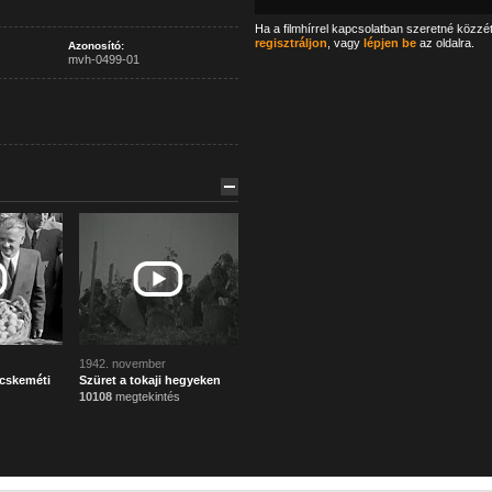
Ha a filmhírrel kapcsolatban szeretné közzé
regisztráljon
, vagy
lépjen be
az oldalra.
Azonosító:
mvh-0499-01
1942. november
ecskeméti
Szüret a tokaji hegyeken
10108
megtekintés