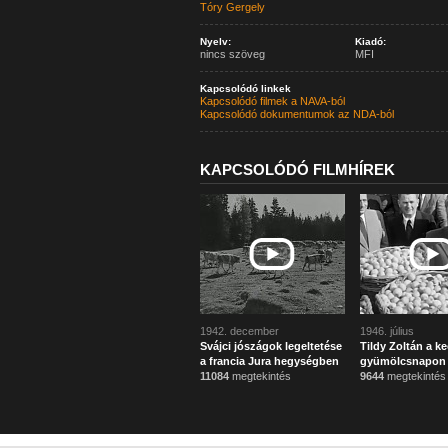
Tóry Gergely
Nyelv:
Kiadó:
nincs szöveg
MFI
Kapcsolódó linkek
Kapcsolódó filmek a NAVA-ból
Kapcsolódó dokumentumok az NDA-ból
KAPCSOLÓDÓ FILMHÍREK
1942. december
1946. július
Svájci jószágok legeltetése
Tildy Zoltán a k
a francia Jura hegységben
gyümölcsnapon
11084
megtekintés
9644
megtekintés