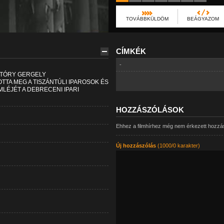
TOVÁBBKÜLDÖM
BEÁGYAZOM
CÍMKÉK
-
 TÓRY GERGELY
TA MEG A TISZÁNTÚLI IPAROSOK ÉS
ÉJÉT A DEBRECENI IPARI
HOZZÁSZÓLÁSOK
Ehhez a filmhírhez még nem érkezett hozzá
Új hozzászólás
(1000/0 karakter)