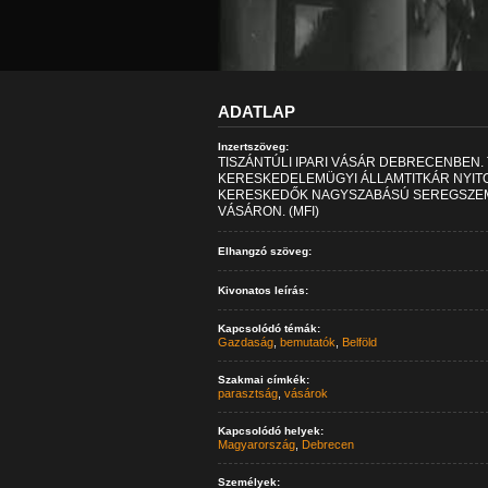
ADATLAP
Inzertszöveg:
TISZÁNTÚLI IPARI VÁSÁR DEBRECENBEN.
KERESKEDELEMÜGYI ÁLLAMTITKÁR NYITOT
KERESKEDŐK NAGYSZABÁSÚ SEREGSZEML
VÁSÁRON. (MFI)
Elhangzó szöveg:
Kivonatos leírás:
Kapcsolódó témák:
Gazdaság
,
bemutatók
,
Belföld
Szakmai címkék:
parasztság
,
vásárok
Kapcsolódó helyek:
Magyarország
,
Debrecen
Személyek: