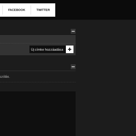
FACEBOOK
TWITTER
szólás.