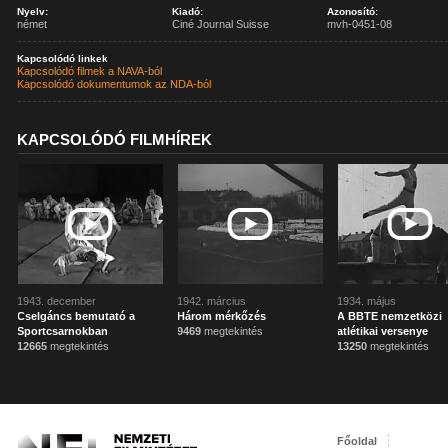
Nyelv:
Kiadó:
Azonosító:
német
Ciné Journal Suisse
mvh-0451-08
Kapcsolódó linkek
Kapcsolódó filmek a NAVA-ból
Kapcsolódó dokumentumok az NDA-ból
KAPCSOLÓDÓ FILMHÍREK
1943. december
1942. március
1934. május
Cselgáncs bemutató a
Három mérkőzés
A BBTE nemzetközi
Sportcsarnokban
9469
megtekintés
atlétikai versenye
12665
megtekintés
13250
megtekintés
Főoldal