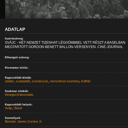
ADATLAP
Inzertszöveg:
SVÁJC - HÉT NEMZET TIZENHAT LÉGGÖMBBEL VETT RÉSZT A BASELBAN
MEGTARTOTT GORDON-BENETT BALLON-VERSENYEN. CINÉ-JOURNAL
Elhangzó szöveg:
Kivonatos leírás:
Kapcsolódó témák:
üdülés
,
szabadidő
,
szórakozás
,
nemzetközi esemény
,
Külföld
Szakmai címkék:
tömegszórakoztatás
Kapcsolódó helyek:
Svájc
,
Basel
Személyek:
Bennett, James Gordon Jr.