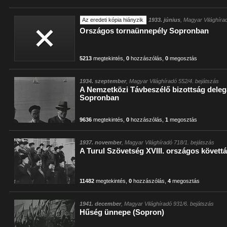
Az eredeti kópia hiányzik
1933. június
, Magyar Világhíra
Országos tornaünnepély Sopronban
5213
megtekintés
,
0
hozzászólás
,
0
megosztás
1934. szeptember
, Magyar Világhíradó 552/4. bejátszás
A Nemzetközi Távbeszélő bizottság delegá
Sopronban
9636
megtekintés
,
0
hozzászólás
,
1
megosztás
1937. november
, Magyar Világhíradó 718/1. bejátszás
A Turul Szövetség XVIII. országos követt
11482
megtekintés
,
0
hozzászólás
,
4
megosztás
1941. december
, Magyar Világhíradó 931/6. bejátszás
Hűség ünnepe (Sopron)