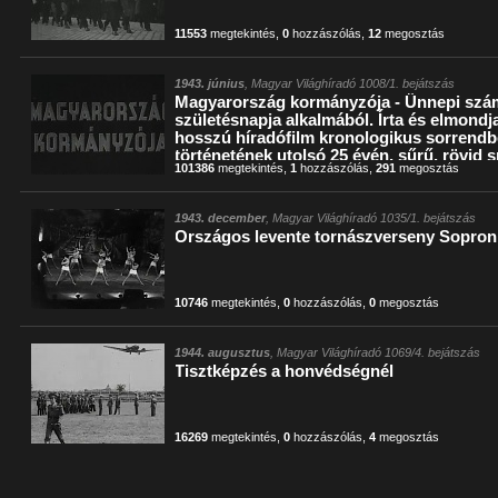
11553
megtekintés
,
0
hozzászólás
,
12
megosztás
1943. június
, Magyar Világhíradó 1008/1. bejátszás
Magyarország kormányzója - Ünnepi szám
születésnapja alkalmából. Írta és elmondj
hosszú híradófilm kronologikus sorrendb
történetének utolsó 25 évén, sűrű, rövid sn
101386
megtekintés
,
1
hozzászólás
,
291
megosztás
és kommentátort egy szobában látjuk, dí
eredeti felvételen halljuk.)
1943. december
, Magyar Világhíradó 1035/1. bejátszás
Országos levente tornászverseny Sopro
10746
megtekintés
,
0
hozzászólás
,
0
megosztás
1944. augusztus
, Magyar Világhíradó 1069/4. bejátszás
Tisztképzés a honvédségnél
16269
megtekintés
,
0
hozzászólás
,
4
megosztás