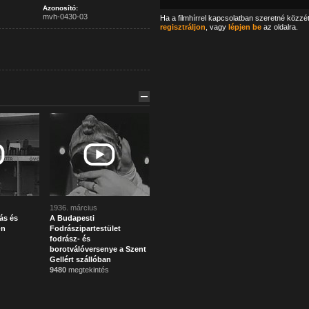
Azonosító:
mvh-0430-03
Ha a filmhírrel kapcsolatban szeretné közzé
regisztráljon
, vagy
lépjen be
az oldalra.
1936. március
tás és
A Budapesti
-n
Fodrászipartestület
fodrász- és
borotválóversenye a Szent
Gellért szállóban
9480
megtekintés