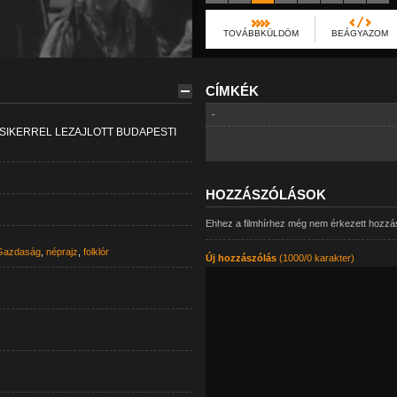
TOVÁBBKÜLDÖM
BEÁGYAZOM
CÍMKÉK
-
SIKERREL LEZAJLOTT BUDAPESTI
HOZZÁSZÓLÁSOK
Ehhez a filmhírhez még nem érkezett hozzá
Gazdaság
,
néprajz
,
folklór
Új hozzászólás
(1000/0 karakter)