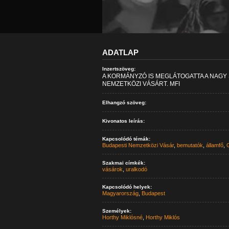
ADATLAP
Inzertszöveg:
A KORMÁNYZÓ IS MEGLÁTOGATTA A NAGY 
NEMZETKÖZI VÁSÁRT. MFI
Elhangzó szöveg:
Kivonatos leírás:
Kapcsolódó témák:
Budapesti Nemzetközi Vásár
,
bemutatók
,
államfő
,
Szakmai címkék:
vásárok
,
uralkodó
Kapcsolódó helyek:
Magyarország
,
Budapest
Személyek:
Horthy Miklósné
,
Horthy Miklós