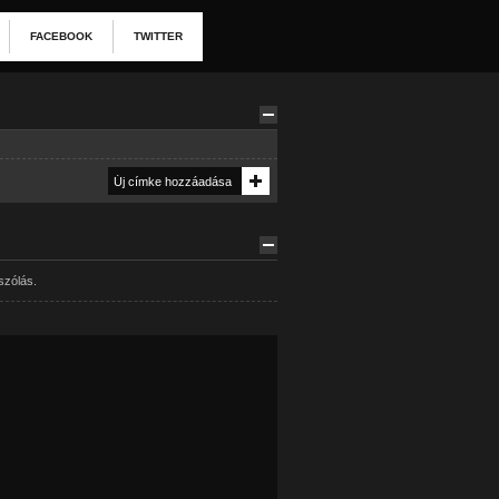
FACEBOOK
TWITTER
szólás.