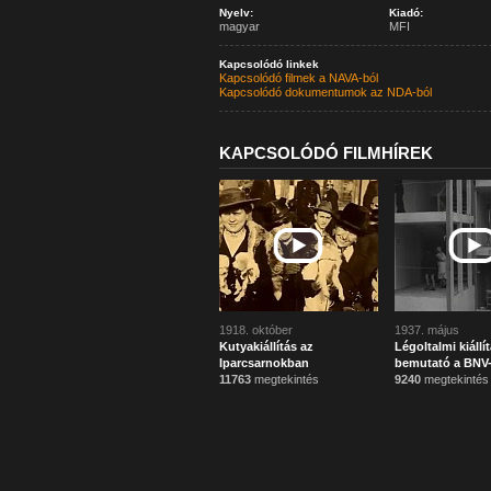
Nyelv:
Kiadó:
magyar
MFI
Kapcsolódó linkek
Kapcsolódó filmek a NAVA-ból
Kapcsolódó dokumentumok az NDA-ból
KAPCSOLÓDÓ FILMHÍREK
1918. október
1937. május
Kutyakiállítás az
Légoltalmi kiállí
Iparcsarnokban
bemutató a BNV
11763
megtekintés
9240
megtekintés