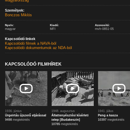
Magyarország
Személyek:
Bonczos Miklós
Nyelv:
Kiadó:
Azonosító:
magyar
MFI
mvh-0851-05
Kapcsolódó linkek
Kapcsolódó filmek a NAVA-ból
Kapcsolódó dokumentumok az NDA-ból
KAPCSOLÓDÓ FILMHÍREK
1936. június
1948. augusztus
1941. július
Ürgeirtás újszerű eljárással
Állattenyésztési kísérleti
Peng a kasza
9498
megtekintés
telep [Budakeszin]
10397
megtekintés
10785
megtekintés