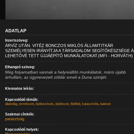
ADATLAP
Inzertszöveg:
ÁRVÍZ UTÁN. VITÉZ BONCZOS MIKLÓS ÁLLAMTITKÁR
SZEMÉLYESEN IRÁNYÍTJA A TÁRSADALOM SEGÍTŐKÉSZSÉGE Á
LEHETŐVÉ TETT ÚJJÁÉPÍTŐ MUNKÁLATOKAT.(MFI - HORVÁTH)
Elhangzó szöveg:
Még folyamatban vannak a helyreállító munkálatok, máris újabb
árhullám, az úgynevezett zöldár emeli a Duna szintjét.
Kivonatos leírás:
Kapcsolódó témák:
állatvilág
,
természet
,
építkezések
,
építészet
,
Belföld
,
katasztrófa
,
baleset
Szakmai címkék:
parasztság
Kapcsolódó helyek: