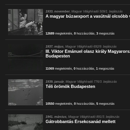
1933. november
, Magyar Világhíradó 509/1. bejátszás
A magyar búzaexport a vasútnál olcsóbb 
12689
megtekintés
,
0
hozzászólás
,
3
megosztás
1937. május
, Magyar Világhíradó 692/9. bejátszás
III. Viktor Emánuel olasz király Magyaror
Budapesten
11069
megtekintés
,
0
hozzászólás
,
1
megosztás
1939. január
, Magyar Világhíradó 776/3. bejátszás
Téli örömök Budapesten
10550
megtekintés
,
0
hozzászólás
,
5
megosztás
1941. március
, Magyar Világhíradó 891/3. bejátszás
Gátrobbantás Érsekcsanád mellett