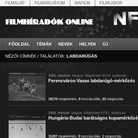
FILMALAP
FILMARCHÍVUM
MAFILM
FILMLABOR
FŐOLDAL
TÉMÁK
NEVEK
HELYEK
ÚJ
NÉZŐI CÍMKÉK / TALÁLATOK:
LABDARÚGÁS
agrárium
IV. Béla, magyar királ...
Aarau
állatvilág
Aczél Ilona
Addisz-Abeba
Antikomintern Pakt
Ahn Eak-tai
Aintree
államfő
Aarons-Hughes, Ruth
Abapuszta
amerikai magyarok
Ádám Zoltán
Adony
antiszemitizmus
Aimone savoya-aosta
Aknaszlatina
államfő
Abay Nemes Oszkár
Abesszínia
Anschluss
Ady Endre
Adria
április 4.
Aimone spoletoi her
Akszum
államosítás
Abe Nobuyuki
Abony
antant
Agárdi Gábor
Adua
április 4.
Albert Ferenc
Alag
1931. október
, Magyar Világhíradó 401/4. bejátszás
Ferencváros-Vasas labdarúgó-mérkőzés
Állatkert
Aczél György
Ácsteszér
antant
Ágotai Géza, dr.
Afrika
arisztokrácia
Albert Ferenc Habsbu
Albánia
18170
megtekintés
,
0
hozzászólás
,
22
megosztás
1935. február
, Magyar Világhíradó 573/1. bejátszás
Hungária-Budai barátságos kupamérkőzé
11287
megtekintés
,
0
hozzászólás
,
1
megosztás