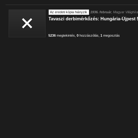
Az eredeti kópia hiányzik
1936. február
, Magyar Világhír
Tavaszi derbimérkőzés: Hungária-Újpest 
5236
megtekintés
,
0
hozzászólás
,
1
megosztás