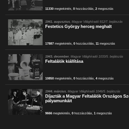
11330
megtekintés
,
0
hozzászólás
,
2
megosztás
1941. augusztus
, Magyar Világhíradó 912/7. bejátszás
Festetics György herceg meghalt
17887
megtekintés
,
0
hozzászólás
,
11
megosztás
1943. december
, Magyar Világhíradó 1033/5. bejátszás
Feltalálók kiállítása
10850
megtekintés
,
0
hozzászólás
,
4
megosztás
1944. március
, Magyar Világhíradó 1046/5. bejátszás
Díjazták a Magyar Feltalálók Országos S
pályamunkáit
9666
megtekintés
,
0
hozzászólás
,
1
megosztás