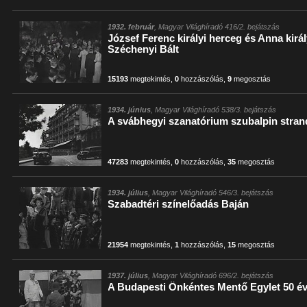
1932. február
, Magyar Világhíradó 416/2. bejátszás
József Ferenc királyi herceg és Anna kirá
Széchenyi Bált
15193
megtekintés
,
0
hozzászólás
,
9
megosztás
1934. június
, Magyar Világhíradó 538/3. bejátszás
A svábhegyi szanatórium szubalpin stran
47283
megtekintés
,
0
hozzászólás
,
35
megosztás
1934. július
, Magyar Világhíradó 546/3. bejátszás
Szabadtéri színelőadás Baján
21954
megtekintés
,
1
hozzászólás
,
15
megosztás
1937. július
, Magyar Világhíradó 696/2. bejátszás
A Budapesti Önkéntes Mentő Egylet 50 é